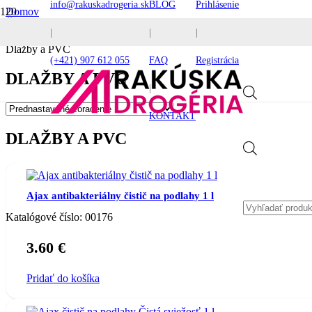
info@rakuskadrogeria.sk
BLOG
Prihlásenie
Domov
Čistiace prostriedky
|
|
|
Podlahy
Dlažby a PVC
(+421) 907 612 055
FAQ
Registrácia
DLAŽBY A PVC
|
KONTAKT
DLAŽBY A PVC
Products
Ajax antibakteriálny čistič na podlahy 1 l
search
Katalógové číslo:
00176
3.60
€
Pridať do košíka