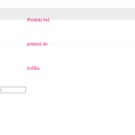
Produkt
bol
pridaný do
košíka.