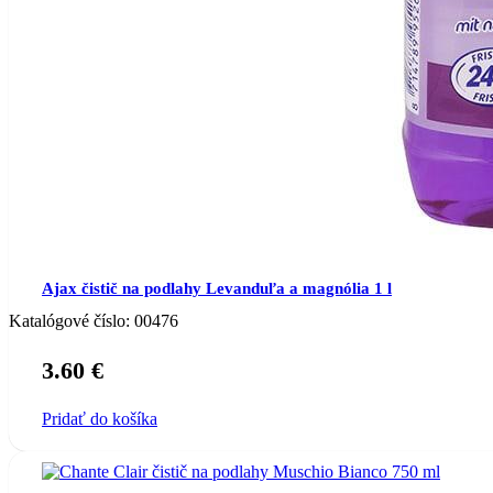
Ajax čistič na podlahy Levanduľa a magnólia 1 l
Katalógové číslo:
00476
3.60
€
Pridať do košíka