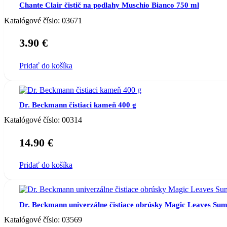
Chante Clair čistič na podlahy Muschio Bianco 750 ml
Katalógové číslo:
03671
3.90
€
Pridať do košíka
Dr. Beckmann čistiaci kameň 400 g
Katalógové číslo:
00314
14.90
€
Pridať do košíka
Dr. Beckmann univerzálne čistiace obrúsky Magic Leaves S
Katalógové číslo:
03569