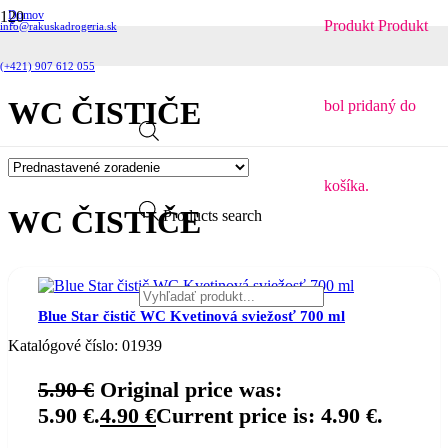
Domov
Produkt
Produkt
info@rakuskadrogeria.sk
Čistiace prostriedky
Toaleta
WC čističe
(+421) 907 612 055
WC ČISTIČE
bol pridaný do
košíka.
WC ČISTIČE
Products search
Blue Star čistič WC Kvetinová sviežosť 700 ml
Katalógové číslo:
01939
5.90
€
Original price was:
5.90 €.
4.90
€
Current price is: 4.90 €.