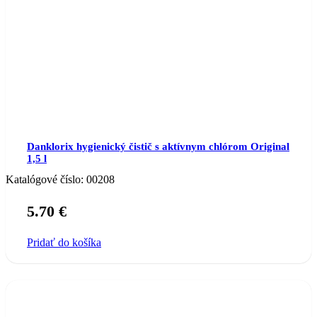
Danklorix hygienický čistič s aktívnym chlórom Original
1,5 l
Katalógové číslo:
00208
5.70
€
Pridať do košíka