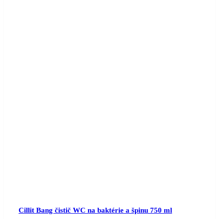
Cillit Bang čistič WC na baktérie a špinu 750 ml