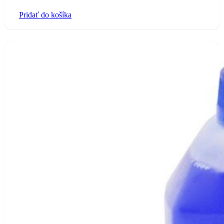
price
price
Pridať do košíka
was:
is:
9.20 €.
6.00 €.