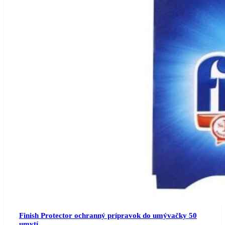
Finish Protector ochranný prípravok do umývačky 50
umytí