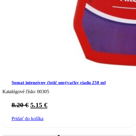
Somat intenzívny čistič umývačky riadu 250 ml
Katalógové číslo:
00305
Original
Current
8.20
€
5.15
€
price
price
Pridať do košíka
was:
is:
8.20 €.
5.15 €.