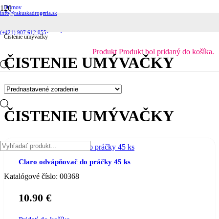
Domov
info@rakuskadrogeria.sk
Čistiace prostriedky
Umývanie riadu
Prostriedky do umývačky riadu
(+421) 907 612 055
Čistenie umývačky
Produkt
Produkt
bol pridaný do košíka.
ČISTENIE UMÝVAČKY
Products
ČISTENIE UMÝVAČKY
search
Claro odvápňovač do práčky 45 ks
Katalógové číslo:
00368
10.90
€