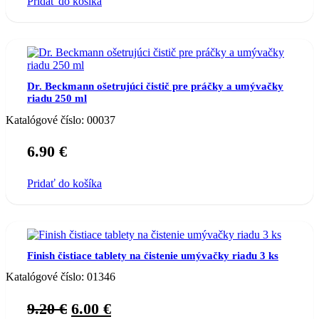
Pridať do košíka
Dr. Beckmann ošetrujúci čistič pre práčky a umývačky
riadu 250 ml
Katalógové číslo:
00037
6.90
€
Pridať do košíka
Finish čistiace tablety na čistenie umývačky riadu 3 ks
Katalógové číslo:
01346
Original
Current
9.20
€
6.00
€