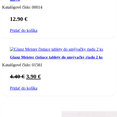
Katalógové číslo:
00014
12.90
€
Pridať do košíka
Glanz Meister čistiace tablety do umývačky riadu 2 ks
Katalógové číslo:
01581
Original
Current
4.40
€
3.90
€
price
price
Pridať do košíka
was:
is:
4.40 €.
3.90 €.