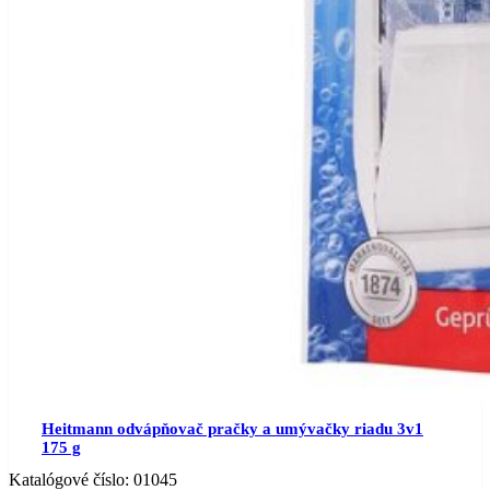
Heitmann odvápňovač pračky a umývačky riadu 3v1
175 g
Katalógové číslo:
01045