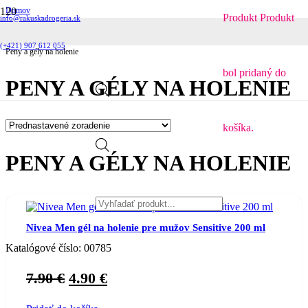
Domov
Produkt
Produkt
info@rakuskadrogeria.sk
Hygienické potreby
Holenie a epilácia
Pánske holenie
(+421) 907 612 055
Peny a gély na holenie
bol pridaný do
PENY A GÉLY NA HOLENIE
košíka.
Products
PENY A GÉLY NA HOLENIE
search
Nivea Men gél na holenie pre mužov Sensitive 200 ml
Katalógové číslo:
00785
Original
Current
7.90
€
4.90
€
price
price