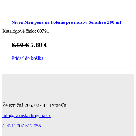
Nivea Men pena na holenie pre mužov Sensitive 200 ml
Katalógové číslo:
00791
Original
Current
6.50
€
5.80
€
price
price
Pridať do košíka
was:
is:
6.50 €.
5.80 €.
Železničná 206, 027 44 Tvrdošín
info@rakuskadrogeria.sk
(+421) 907 612 055