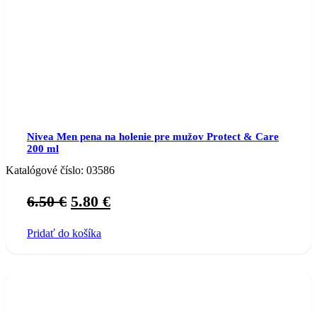
Nivea Men pena na holenie pre mužov Protect & Care
200 ml
Katalógové číslo:
03586
Original
Current
6.50
€
5.80
€
price
price
Pridať do košíka
was:
is:
6.50 €.
5.80 €.