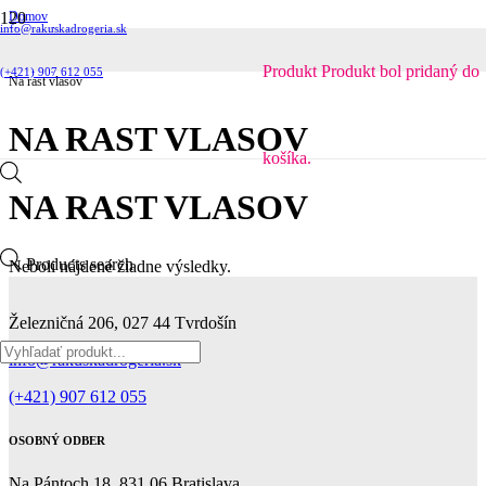
Domov
info@rakuskadrogeria.sk
Kozmetika
Vlasová kozmetika
Šampóny
Produkt
Produkt
bol pridaný do
(+421) 907 612 055
Na rast vlasov
NA RAST VLASOV
košíka.
NA RAST VLASOV
Products search
Neboli nájdené žiadne výsledky.
Železničná 206, 027 44 Tvrdošín
info@rakuskadrogeria.sk
(+421) 907 612 055
OSOBNÝ ODBER
Na Pántoch 18, 831 06 Bratislava