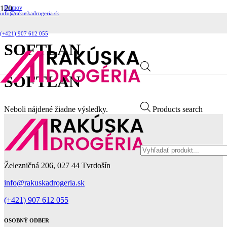
Domov
info@rakuskadrogeria.sk
Produkt Výrobca
Softlan
(+421) 907 612 055
SOFTLAN
SOFTLAN
Neboli nájdené žiadne výsledky.
Products search
Železničná 206, 027 44 Tvrdošín
info@rakuskadrogeria.sk
(+421) 907 612 055
OSOBNÝ ODBER