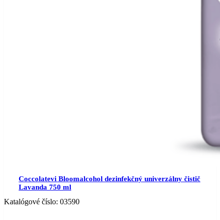
Coccolatevi Bloomalcohol dezinfekčný univerzálny čistič
Lavanda 750 ml
Katalógové číslo:
03590