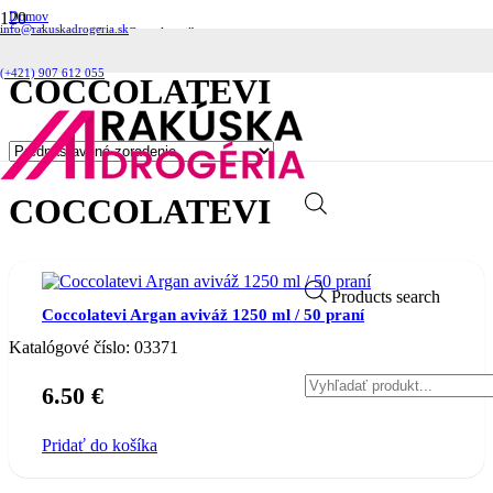
Domov
info@rakuskadrogeria.sk
Produkty so značkou “Coccolatevi”
(+421) 907 612 055
COCCOLATEVI
COCCOLATEVI
Products search
Coccolatevi Argan aviváž 1250 ml / 50 praní
Katalógové číslo:
03371
6.50
€
Pridať do košíka