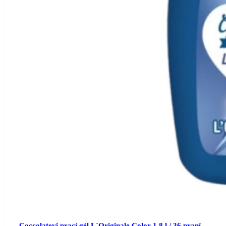
Coccolatevi prací gél L´Originale Color 1,8 l / 36 praní