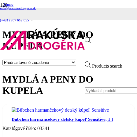
Domov
info@rakuskadrogeria.sk
Dieťa
Detská kozmetika
Mydlá a peny do kupela
(+421) 907 612 055
MYDLÁ A PENY DO
KUPELA
Products search
MYDLÁ A PENY DO
KUPELA
Bübchen harmančekový detský kúpeľ Sensitive, 1 l
Katalógové číslo:
03341