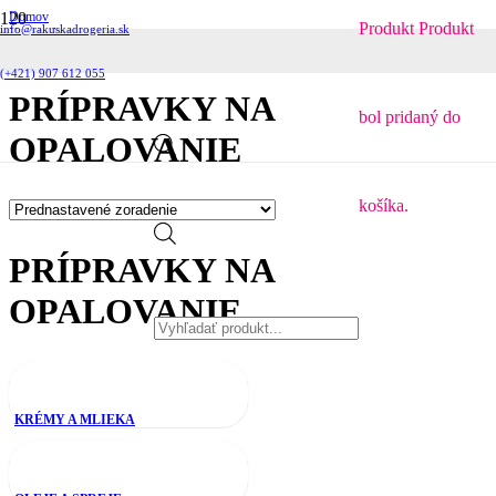
Domov
Produkt
Produkt
info@rakuskadrogeria.sk
Kozmetika
Prípravky na opalovanie
(+421) 907 612 055
PRÍPRAVKY NA
bol pridaný do
OPALOVANIE
košíka.
Products
PRÍPRAVKY NA
OPALOVANIE
search
KRÉMY A MLIEKA