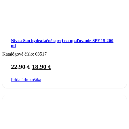
Nivea Sun hydratačné sprej na opaľovanie SPF 15 200
ml
Katalógové číslo:
03517
Original
Current
22.90
€
18.90
€
price
price
Pridať do košíka
was:
is:
22.90 €.
18.90 €.