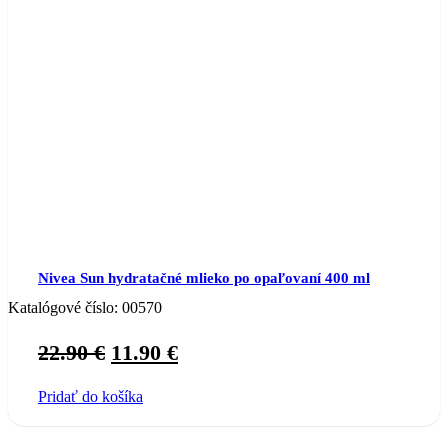
Nivea Sun hydratačné mlieko po opaľovaní 400 ml
Katalógové číslo:
00570
Original
Current
22.90
€
11.90
€
price
price
Pridať do košíka
was:
is:
22.90 €.
11.90 €.