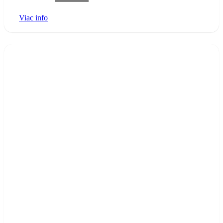
price
price
Viac info
was:
is:
17.90 €.
14.90 €.