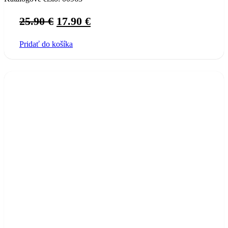
Original
Current
25.90
€
17.90
€
price
price
Pridať do košíka
was:
is:
25.90 €.
17.90 €.