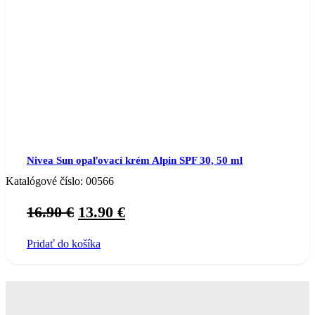
Nivea Sun opaľovací krém Alpin SPF 30, 50 ml
Katalógové číslo:
00566
Original
Current
16.90
€
13.90
€
price
price
Pridať do košíka
was:
is:
16.90 €.
13.90 €.