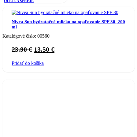
OLEJE A SPREJE
Nivea Sun hydratačné mlieko na opaľovanie SPF 30, 200
ml
Katalógové číslo:
00560
Original
Current
23.90
€
13.50
€
price
price
Pridať do košíka
was:
is:
23.90 €.
13.50 €.