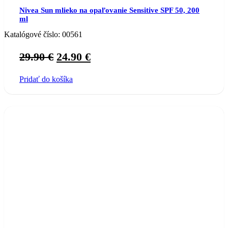
Nivea Sun mlieko na opaľovanie Sensitive SPF 50, 200
ml
Katalógové číslo:
00561
Original
Current
29.90
€
24.90
€
price
price
Pridať do košíka
was:
is:
29.90 €.
24.90 €.