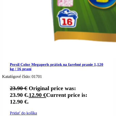
Persil Color Megaperls prášok na farebné pranie 1,120
kg / 16 praní
Katalógové číslo:
01701
23.90
€
Original price was:
23.90 €.
12.90
€
Current price is:
12.90 €.
Pridať do košíka