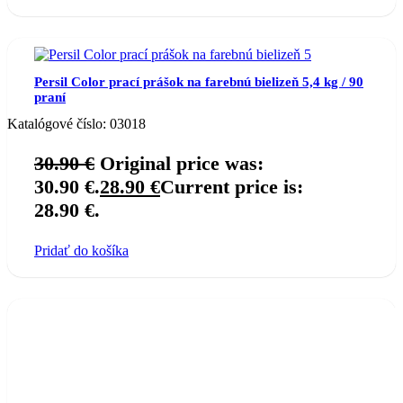
Persil Color prací prášok na farebnú bielizeň 5,4 kg / 90
praní
Katalógové číslo:
03018
30.90
€
Original price was:
30.90 €.
28.90
€
Current price is:
28.90 €.
Pridať do košíka