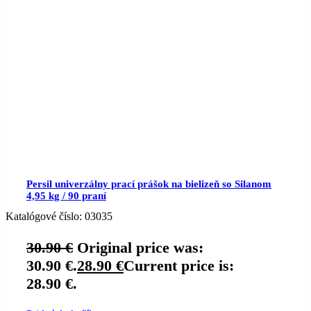
Persil univerzálny prací prášok na bielizeň so Silanom
4,95 kg / 90 praní
Katalógové číslo:
03035
30.90
€
Original price was:
30.90 €.
28.90
€
Current price is:
28.90 €.