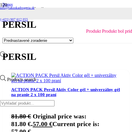
Domov
info@rakuskadrogeria.sk
Produkty so značkou “Persil”
(+421) 907 612 055
PERSIL
Produkt
Produkt
bol pri
PERSIL
Products search
ACTION PACK Persil Aktiv Color gél + univerzálny gél
na pranie 2 x 100 praní
Katalógové číslo:
02340
81.80
€
Original price was:
81.80 €.
57.00
€
Current price is:
57.00 €.