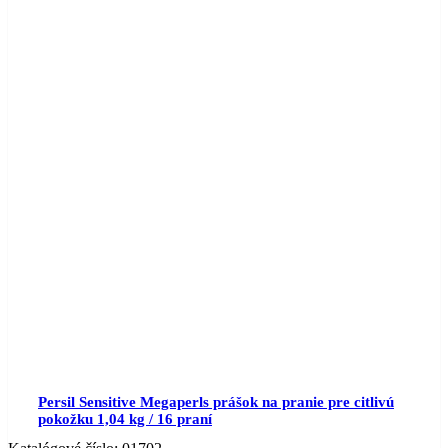
Persil Sensitive Megaperls prášok na pranie pre citlivú
pokožku 1,04 kg / 16 praní