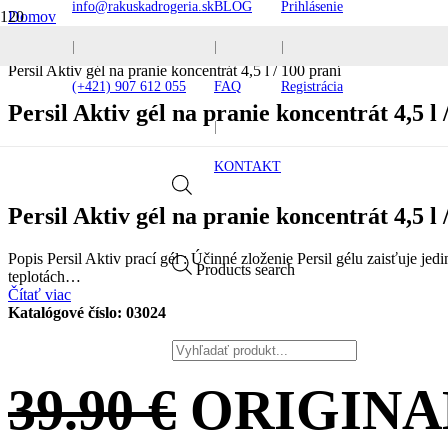
info@rakuskadrogeria.sk
BLOG
Prihlásenie
Domov
Pracie prostriedky
|
|
|
Pracie gély
Persil Aktiv gél na pranie koncentrát 4,5 l / 100 praní
(+421) 907 612 055
FAQ
Registrácia
Persil Aktiv gél na pranie koncentrát 4,5 l 
|
KONTAKT
Persil Aktiv gél na pranie koncentrát 4,5 l 
Popis Persil Aktiv prací gél : Účinné zloženie Persil gélu zaisťuje je
Products search
teplotách…
Čítať viac
Katalógové číslo:
03024
39.90
€
ORIGINA