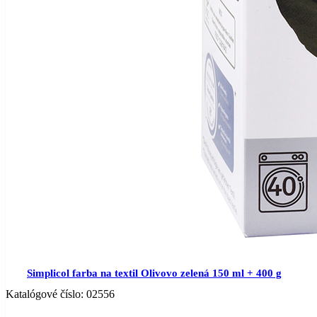
Simplicol farba na textil Olivovo zelená 150 ml + 400 g
Katalógové číslo:
02556