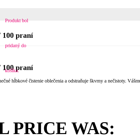
Produkt
bol
/ 100 praní
pridaný do
/ 100 praní
košíka.
dinečné hĺbkové čistenie oblečenia a odstraňuje škvrny a nečistoty. Váš
L PRICE WAS: