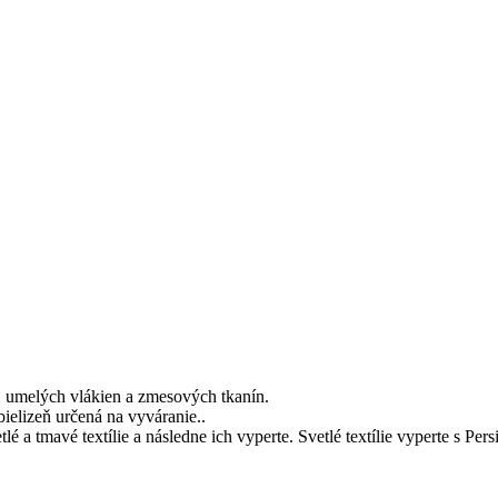
y, umelých vlákien a zmesových tkanín.
bielizeň určená na vyváranie.
.
lé a tmavé textílie a následne ich vyperte. Svetlé textílie vyperte s Pe