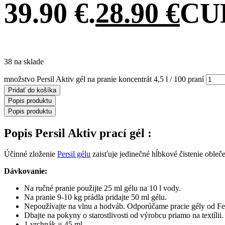
39.90 €.
28.90
€
CUR
38 na sklade
množstvo Persil Aktiv gél na pranie koncentrát 4,5 l / 100 praní
Pridať do košíka
Popis produktu
Popis produktu
Popis Persil Aktiv prací gél :
Účinné zloženie
Persil gélu
zaisťuje jedinečné hĺbkové čistenie obleče
Dávkovanie:
Na ručné pranie použijte 25 ml gélu na 10 l vody.
Na pranie 9-10 kg prádla pridajte 50 ml gélu.
Nepoužívajte na vlnu a hodváb.
Odporúčame pracie gély od Fe
Dbajte na pokyny o starostlivosti od výrobcu priamo na textílii.
1 vrchnák = 45 ml.