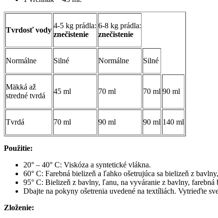
4-5 kg prádla:
6-8 kg prádla:
Tvrdosť vody
znečistenie
znečistenie
Normálne
Silné
Normálne
Silné
Mäkká až
45 ml
70 ml
70 ml
90 ml
stredné tvrdá
Tvrdá
70 ml
90 ml
90 ml
140 ml
Použitie:
20° – 40° C: Viskóza a syntetické vlákna.
60° C:
Farebná bielizeň a ľahko ošetrujúca sa bielizeň z bavln
95° C:
Bielizeň z bavlny, ľanu, na vyváranie z bavlny, farebná 
Dbajte na pokyny ošetrenia uvedené na textíliách. Vytrieďte svet
Zloženie: