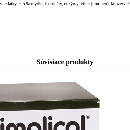
ne látky, < 5 % mydlo, fosfonáty, enzýmy, vône (limonén), konzervačné
Súvisiace produkty