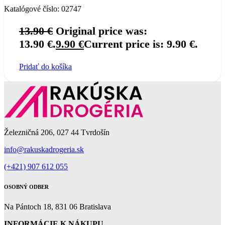
Katalógové číslo:
02747
13.90
€
Original price was:
13.90 €.
9.90
€
Current price is: 9.90 €.
Pridať do košíka
Železničná 206, 027 44 Tvrdošín
info@rakuskadrogeria.sk
(+421) 907 612 055
OSOBNÝ ODBER
Na Pántoch 18, 831 06 Bratislava
INFORMÁCIE K NÁKUPU