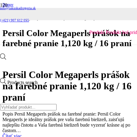
Domov
info@rakuskadrogeria.sk
Pracie prostriedky
Pracie prášky
Persil Color Megaperls prášok na farebné pranie 1,120 kg / 16 praní
(+421) 907 612 055
Persil Color Megaperls prášok na
Produkt
Produkt
bol pri
farebné pranie 1,120 kg / 16 praní
Persil Color Megaperls prášok
Products search
na farebné pranie 1,120 kg / 16
praní
Popis Persil Megaperls prášok na farebné pranie: Persil Color
Megaperls je ideálny prášok pre vašu farebnú bielizeň, zaisťujú
najlepšiu čistotu a Vaša farebná bielizeň bude vyzerať krásne aj po
častom…
Čítať viac