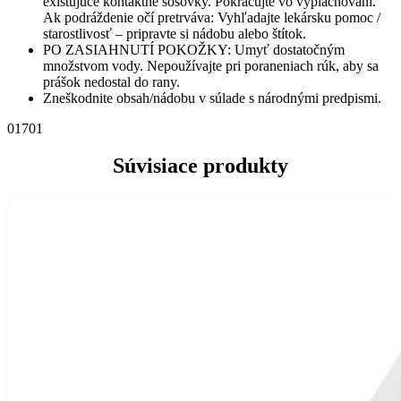
existujúce kontaktné šošovky. Pokračujte vo vyplachovaní.
Ak podráždenie očí pretrváva: Vyhľadajte lekársku pomoc /
starostlivosť – pripravte si nádobu alebo štítok.
PO ZASIAHNUTÍ POKOŽKY: Umyť dostatočným
množstvom vody. Nepoužívajte pri poraneniach rúk, aby sa
prášok nedostal do rany.
Zneškodnite obsah/nádobu v súlade s národnými predpismi.
01701
Súvisiace produkty