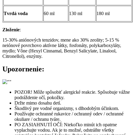
Tvrdá voda
60 ml
130 ml
180 ml
Zloženie
:
15-30% aniónových tenzidov, mene ako 30% zeolity; 5-15 %
neiónové povrchovo aktívne látky, fosfonáty, polykarboxyláty,
mydlo; Vône (Hexyl Cinnamal, Benzyl Salicylate, Linalool,
Citronellol), enzýmy.
Upozornenie:
POZOR! Môže spôsobiť alergické reakcie. Spôsobuje vážne
podráždenie očí, pokožky.
Držte mimo dosahu detí.
Škodlivý pre vodné organizmy, s dlhodobým účinkom.
Používajte ochranné rukavice / ochranný odev / ochranné
okuliare / ochranu tváre.
PO ZASIAHNUTÍ OČÍ: Niekoľko minút ich opatrne
vyplachujte vodou. Ak je to možné, odstráňte všetky