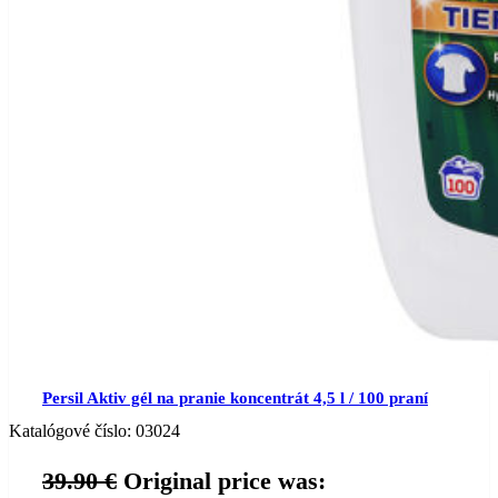
Persil Aktiv gél na pranie koncentrát 4,5 l / 100 praní
Katalógové číslo:
03024
39.90
€
Original price was: