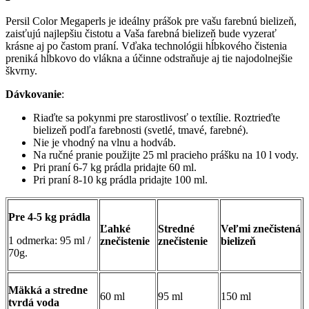
Persil Color Megaperls je ideálny prášok pre vašu farebnú bielizeň,
z
aisťujú najlepšiu čistotu a Vaša farebná bielizeň bude vyzerať
krásne aj po častom praní.
Vďaka technológii hĺbkového čistenia
preniká hĺbkovo do vlákna a účinne odstraňuje
aj tie najodolnejšie
škvrny.
Dávkovanie
:
Riaďte sa pokynmi pre starostlivosť o textílie. Roztrieďte
bielizeň podľa farebnosti (svetlé, tmavé, farebné).
Nie je vhodný na vlnu a hodváb.
Na ručné pranie použijte 25 ml pracieho prášku na 10 l vody.
Pri praní 6-7 kg prádla pridajte 60 ml.
Pri praní 8-10 kg prádla pridajte 100 ml.
Pre 4-5 kg prádla
Ľahké
Stredné
Veľmi znečistená
1 odmerka: 95 ml /
znečistenie
znečistenie
bielizeň
70g.
Mäkká a stredne
60 ml
95 ml
150 ml
tvrdá voda