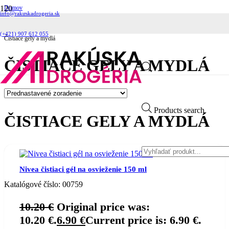
Domov
info@rakuskadrogeria.sk
Kozmetika
Pleťová kozmetika
Čistenie pleti
(+421) 907 612 055
Čistiace gely a mydlá
ČISTIACE GELY A MYDLÁ
Products search
ČISTIACE GELY A MYDLÁ
Nivea čistiaci gél na osvieženie 150 ml
Katalógové číslo:
00759
10.20
€
Original price was:
10.20 €.
6.90
€
Current price is: 6.90 €.