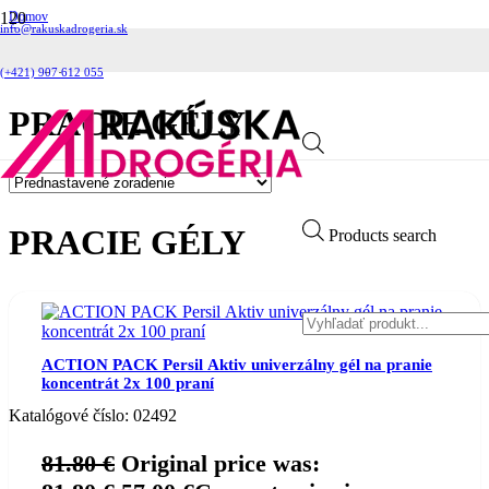
Domov
info@rakuskadrogeria.sk
Značky
Persil
Pracie gély
(+421) 907 612 055
PRACIE GÉLY
PRACIE GÉLY
Products search
ACTION PACK Persil Aktiv univerzálny gél na pranie
koncentrát 2x 100 praní
Katalógové číslo:
02492
81.80
€
Original price was: