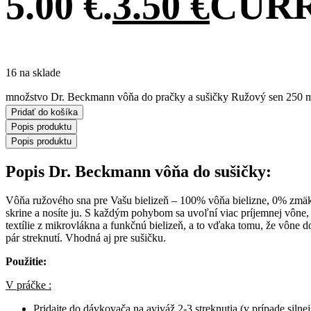
5.00 €.
3.50
€
CURRE
16 na sklade
množstvo Dr. Beckmann vôňa do pračky a sušičky Ružový sen 250 
Pridať do košíka
Popis produktu
Popis produktu
Popis Dr. Beckmann vôňa do sušičky:
Vôňa ružového sna pre Vašu bielizeň – 100% vôňa bielizne, 0% zmäkčo
skrine a nosíte ju. S každým pohybom sa uvoľní viac príjemnej vône
textílie z mikrovlákna a funkčnú bielizeň, a to vďaka tomu, že vône 
pár streknutí. Vhodná aj pre sušičku.
Použitie:
V práčke :
Pridajte do dávkovača na aviváž 2-3 streknutia (v prípade silne