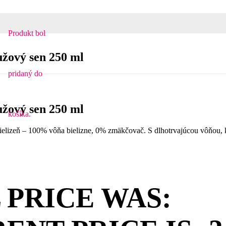
Produkt
bol
užový sen 250 ml
pridaný do
užový sen 250 ml
košíka.
elizeň – 100% vôňa bielizne, 0% zmäkčovač. S dlhotrvajúcou vôňou, k
 PRICE WAS: