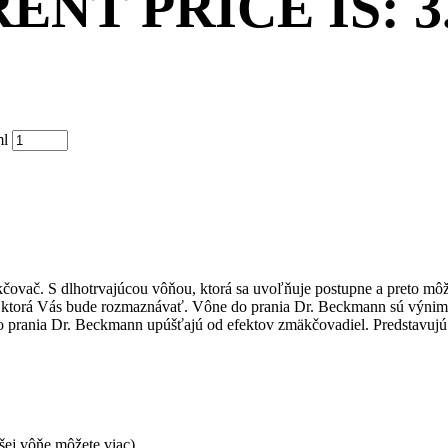
NT PRICE IS: 3.
ml
vač. S dlhotrvajúcou vôňou, ktorá sa uvoľňuje postupne a preto môžete 
, ktorá Vás bude rozmaznávať. Vône do prania Dr. Beckmann sú výnimoč
do prania Dr. Beckmann upúšťajú od efektov zmäkčovadiel. Predstavujú k
jšej vôňe môžete viac).