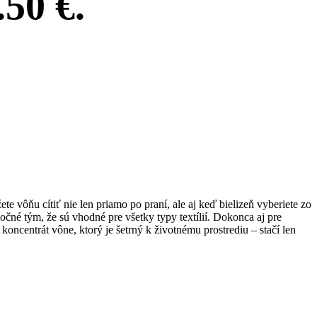
50 €.
vôňu cítiť nie len priamo po praní, ale aj keď bielizeň vyberiete zo
né tým, že sú vhodné pre všetky typy textílií. Dokonca aj pre
oncentrát vône, ktorý je šetrný k životnému prostrediu – stačí len