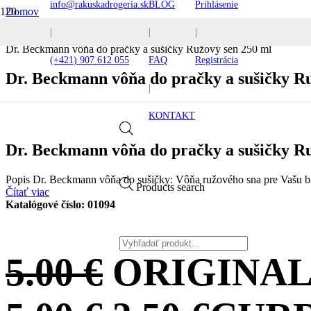
info@rakuskadrogeria.sk
BLOG
Prihlásenie
Domov
Pracie prostriedky
|
|
|
Aviváže
Dr. Beckmann vôňa do pračky a sušičky Ružový sen 250 ml
(+421) 907 612 055
FAQ
Registrácia
Dr. Beckmann vôňa do pračky a sušičky R
|
KONTAKT
Dr. Beckmann vôňa do pračky a sušičky R
Popis Dr. Beckmann vôňa do sušičky: Vôňa ružového sna pre Vašu bi
Products search
Čítať viac
Katalógové číslo:
01094
5.00
€
ORIGINAL