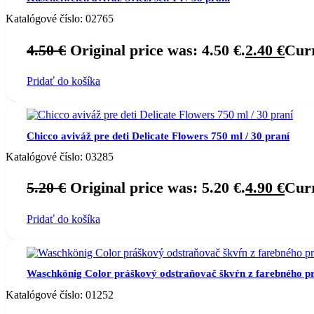
Katalógové číslo:
02765
4.50
€
Original price was: 4.50 €.
2.40
€
Curr
Pridať do košíka
Chicco aviváž pre deti Delicate Flowers 750 ml / 30 praní
Katalógové číslo:
03285
5.20
€
Original price was: 5.20 €.
4.90
€
Curr
Pridať do košíka
Waschkönig Color práškový odstraňovač škvŕn z farebného pr
Katalógové číslo:
01252