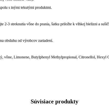
spolu s inými tekutými produktmi.
 2-3 streknutia vône do prania, šatku priložte k vlhkej bielizni a suši
y na obsluhu od výrobcov zariadení.
, vône, Limonene, Butylphenyl Methylpropional, Citronellol, Hexyl 
Súvisiace produkty