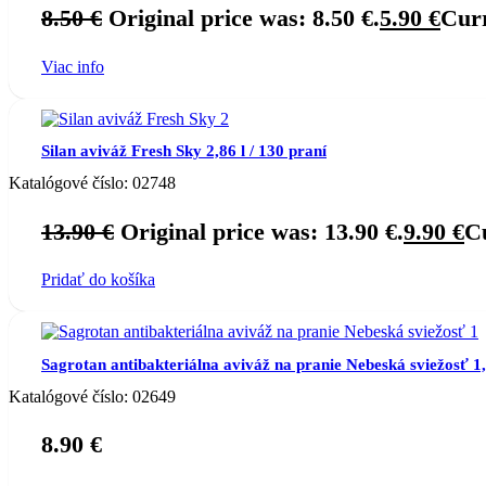
8.50
€
Original price was: 8.50 €.
5.90
€
Curr
Viac info
Silan aviváž Fresh Sky 2,86 l / 130 praní
Katalógové číslo:
02748
13.90
€
Original price was: 13.90 €.
9.90
€
Cu
Pridať do košíka
Sagrotan antibakteriálna aviváž na pranie Nebeská sviežosť 1,5
Katalógové číslo:
02649
8.90
€