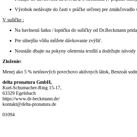
Výrobok nedávajte do časti v práčke určenej pre zmäkčovadlo 
V sušičke :
Na bavlnenú šatku / loptičku do sušičky od Dr.Beckmann pridajte
Pre silnejšiu vôňu môžete dávkovanie zvýšiť.
Neustále dbajte na pokyny ošetrenia textílií a dodržujte návod
Zloženie:
Menej ako 5 % neiónových povrchovo aktívnych látok, Benzoát sodný
delta pronatura GmbH,
Kurt-Schumacher-Ring 15-17,
63329 Egelsbach
https://www.dr-beckmann.de/
kontakt@delta-pronatura.de
01094