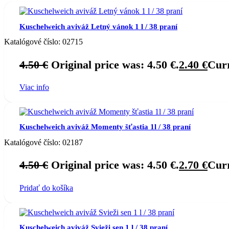
Kuschelweich aviváž Letný vánok 1 l / 38 praní
Katalógové číslo:
02715
4.50
€
Original price was: 4.50 €.
2.40
€
Curr
Viac info
Kuschelweich aviváž Momenty šťastia 1l / 38 praní
Katalógové číslo:
02187
4.50
€
Original price was: 4.50 €.
2.70
€
Curr
Pridať do košíka
Kuschelweich aviváž Svieži sen 1 l / 38 praní