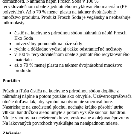
domácnosti. Náhradná náplň Frosch Soda v 100 %
recyklovateľnom obale z jednotného recyklovaného materiálu (PE –
polyetylén). Až o 70 % menej plastu na takmer dvojnásobné
množstvo produktu. Produkt Frosch Soda je vegánsky a neobsahuje
mikroplasty.
čistič na kuchyne s prírodnou sódou náhradná náplň Frosch
Eko Soda
univerzálny pomocník na báze sódy
rýchlo a dôkladne vyčistí aj ťažko odstrániteľné nečistoty
v 100 % recyklovateľnom obale z jednotného recyklovaného
materiálu
až o 70 % menej plastu na takmer dvojnásobné množstvo
produktu
Použitie:
Prázdnu fľašu čističa na kuchyne s prírodnou sódou doplňte z
náhradnej náplne a potom použite ako obvykle. Uzáverrozprašovača
otočte doľava tak, aby symbol na otvorenie smeroval hore.
Nastriekajte na znečistenú plochu, nechajte krátko pôsobiť,utrite
vlhkou handričkou alebo umyte a potom vysušte suchou handrou.
Nie je vhodný na neošetrené drevo, voskované a olejovanépovrchy.
Na lakovaných povrchoch vyskúšajte na nenápadnom mieste.
Zloženie: