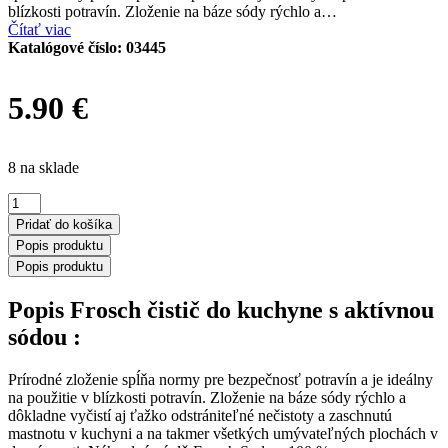
blízkosti potravín. Zloženie na báze sódy rýchlo a…
Čítať viac
Katalógové číslo:
03445
5.90
€
8 na sklade
množstvo
Frosch
Pridať do košíka
čistič
Popis produktu
do
Popis produktu
kuchyne
s
Popis Frosch čistič do kuchyne s aktívnou
aktívnou
sódou
sódou :
950
ml
Prírodné zloženie spĺňa normy pre bezpečnosť potravín a je ideálny
-
na použitie v blízkosti potravín. Zloženie na báze sódy rýchlo a
náhradná
dôkladne vyčistí aj ťažko odstrániteľné nečistoty a zaschnutú
náplň
mastnotu v kuchyni a na takmer všetkých umývateľných plochách v