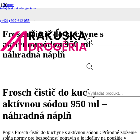
Domov
info@rakuskadrogeria.sk
Čistiace prostriedky
Kuchyňa
Frosch čistič do kuchyne s aktívnou sódou 950 ml – náhradná náplň
(+421) 907 612 055
Frosch čistič do kuchyne s
aktívnou sódou 950 ml –
náhradná náplň
Products
Frosch čistič do kuchyne s
search
aktívnou sódou 950 ml –
náhradná náplň
Popis Frosch čistič do kuchyne s aktívnou sódou : Prírodné zloženie
spĺňa normy pre bezpečnosť potravín a je ideálny na použitie v