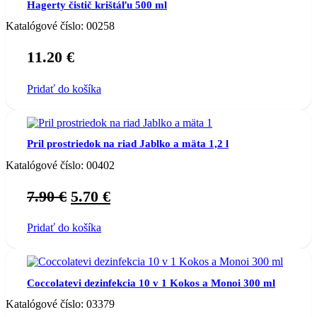
Hagerty čistič krištáľu 500 ml
Katalógové číslo:
00258
11.20
€
Pridať do košíka
Pril prostriedok na riad Jablko a mäta 1,2 l
Katalógové číslo:
00402
Original
Current
7.90
€
5.70
€
price
price
Pridať do košíka
was:
is:
7.90 €.
5.70 €.
Coccolatevi dezinfekcia 10 v 1 Kokos a Monoi 300 ml
Katalógové číslo:
03379