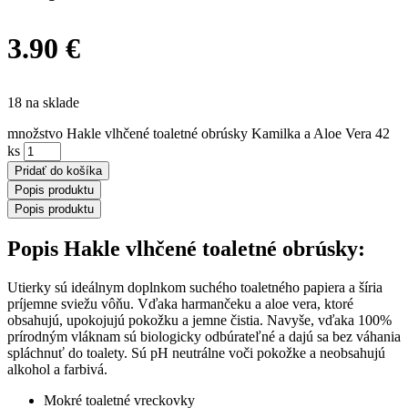
3.90
€
18 na sklade
množstvo Hakle vlhčené toaletné obrúsky Kamilka a Aloe Vera 42
ks
Pridať do košíka
Popis produktu
Popis produktu
Popis Hakle vlhčené toaletné obrúsky:
Utierky sú ideálnym doplnkom suchého toaletného papiera a šíria
príjemne sviežu vôňu. Vďaka harmančeku a aloe vera, ktoré
obsahujú, upokojujú pokožku a jemne čistia. Navyše, vďaka 100%
prírodným vláknam sú biologicky odbúrateľné a dajú sa bez váhania
spláchnuť do toalety. Sú pH neutrálne voči pokožke a neobsahujú
alkohol a farbivá.
Mokré toaletné vreckovky