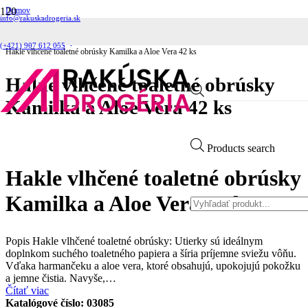
Domov
info@rakuskadrogeria.sk
Hygienické potreby
Toaletný papier
Vlhčený toaletný papier
(+421) 907 612 055
Hakle vlhčené toaletné obrúsky Kamilka a Aloe Vera 42 ks
Hakle vlhčené toaletné obrúsky
Kamilka a Aloe Vera 42 ks
Products search
Hakle vlhčené toaletné obrúsky
Kamilka a Aloe Vera 42 ks
Popis Hakle vlhčené toaletné obrúsky: Utierky sú ideálnym
doplnkom suchého toaletného papiera a šíria príjemne sviežu vôňu.
Vďaka harmančeku a aloe vera, ktoré obsahujú, upokojujú pokožku
a jemne čistia. Navyše,…
Čítať viac
Katalógové číslo:
03085