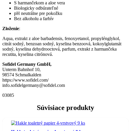
S harmančekom a aloe vera
Biologicky odbúrateľné
pH neutrálne pre pokožku
Bez alkoholu a farbív
Zloženie
:
Aqua, extrakt z aloe barbadensis, fenoxyetanol, propylénglykol,
citrát sodný, benzoan sodný, kyselina benzoová, kokoylglutamát
sodný, kyselina dehydrooctová, parfum, extrakt z harmančeka
recutita, kyselina citrónová.
Sofidel Germany GmbH,
Unterm Bahnhof 10,
98574 Schmalkalden
https://www.sofidel.com/
info.sofidelgermany@sofidel.com
03085
Súvisiace produkty