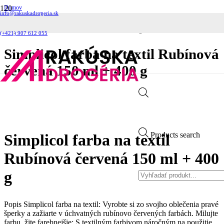
Domov
info@rakuskadrogeria.sk
Pracie prostriedky
Farby na textil
Simplicol farba na textil Rubínová červená 150 ml + 400 g
(+421) 907 612 055
Simplicol farba na textil Rubínová
červená 150 ml + 400 g
Products search
Simplicol farba na textil
Rubínová červená 150 ml + 400
g
Popis Simplicol farba na textil: Vyrobte si zo svojho oblečenia pravé
šperky a zažiarte v úchvatných rubínovo červených farbách. Milujte
farbu, žite farebnejšie: S textilným farbivom náročným na použitie