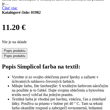
je…
Čítať viac
Katalógové číslo:
01982
11.20
€
Nie je na sklade
Popis produktu
Popis produktu
Popis Simplicol farba na textil:
Vyrobte si zo svojho oblečenia pravé šperky a zažiarte v
úchvatných rubínovo červených farbách.
Milujte farbu, žite farebnejšie: S textilným farbivom náročným
na použitie je to ľahké. Dajte svojmu oblečeniu a bytovému
textilu nový vzhľad iba jedným praním.
Textilná farba je vhodná pre bavlnu, viskózu, ľan a zmiešané
látky. Používa sa priamo v bubne pri 40 ° C. Tam sa tekutá
farba okamžite rozpustí a zabezpečí rovnomernú, brilantnú