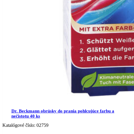
Dr. Beckmann obrúsky do prania pohlcujúce farbu a
nečistotu 40 ks
Katalógové číslo:
02759