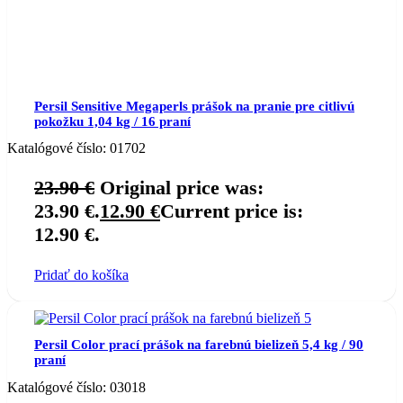
Persil Sensitive Megaperls prášok na pranie pre citlivú
pokožku 1,04 kg / 16 praní
Katalógové číslo:
01702
23.90
€
Original price was:
23.90 €.
12.90
€
Current price is:
12.90 €.
Pridať do košíka
Persil Color prací prášok na farebnú bielizeň 5,4 kg / 90
praní
Katalógové číslo:
03018