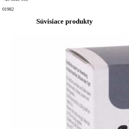
01982
Súvisiace produkty