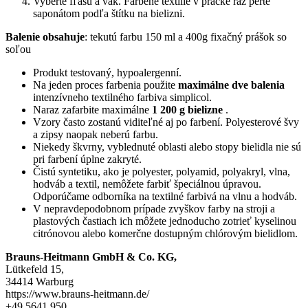
Vyberte fľašu a vak.
Farbené textílie v práčke raz perte
saponátom podľa štítku na bielizni.
Balenie obsahuje
: tekutú farbu 150 ml a 400g fixačný prášok so
soľou
Produkt testovaný, hypoalergenní.
Na
jeden proces farbenia
použite
maximálne dve balenia
intenzívneho textilného farbiva simplicol.
Naraz zafarbite maximálne
1 200 g bielizne
.
Vzory často zostanú viditeľné aj po farbení.
Polyesterové švy
a zipsy naopak neberú farbu.
Niekedy škvrny, vyblednuté oblasti alebo stopy bielidla nie sú
pri farbení úplne zakryté.
Čistú syntetiku, ako je polyester, polyamid, polyakryl, vlna,
hodváb a textil, nemôžete farbiť špeciálnou úpravou.
Odporúčame odborníka na textilné farbivá na vlnu a hodváb.
V nepravdepodobnom prípade zvyškov farby na stroji a
plastových častiach ich môžete jednoducho zotrieť kyselinou
citrónovou alebo komerčne dostupným chlórovým bielidlom.
Brauns-Heitmann GmbH & Co. KG,
Lütkefeld 15,
34414 Warburg
https://www.brauns-heitmann.de/
+49 5641 950