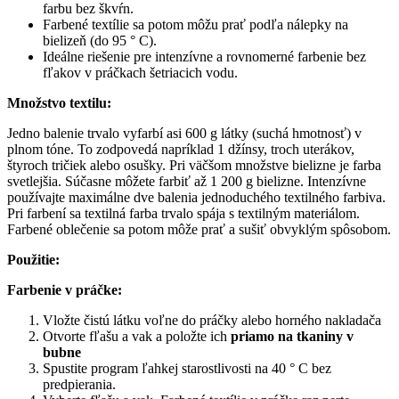
farbu bez škvŕn.
Farbené textílie sa potom môžu prať podľa nálepky na
bielizeň (do 95 ° C).
Ideálne riešenie pre intenzívne a rovnomerné farbenie bez
fľakov v práčkach šetriacich vodu.
Množstvo textilu:
Jedno balenie trvalo vyfarbí asi 600 g látky (suchá hmotnosť) v
plnom tóne. To zodpovedá napríklad 1 džínsy, troch uterákov,
štyroch tričiek alebo osušky. Pri väčšom množstve bielizne je farba
svetlejšia. Súčasne môžete farbiť až 1 200 g bielizne. Intenzívne
používajte maximálne dve balenia jednoduchého textilného farbiva.
Pri farbení sa textilná farba trvalo spája s textilným materiálom.
Farbené oblečenie sa potom môže prať a sušiť obvyklým spôsobom.
Použitie:
Farbenie v práčke:
Vložte čistú látku voľne do práčky alebo horného nakladača
Otvorte fľašu a vak a položte ich
priamo na tkaniny v
bubne
Spustite program ľahkej starostlivosti na 40 ° C bez
predpierania.