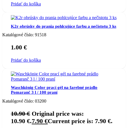
Pridať do košíka
K2r obrúsky do prania pohlcujúce farbu a nečistotu 3 ks
Katalógové číslo:
91518
1.00
€
Pridať do košíka
Waschkönig Color prací gél na farebné prádlo
Pomaranč 3 l / 100 praní
Katalógové číslo:
03200
10.90
€
Original price was:
10.90 €.
7.90
€
Current price is: 7.90 €.