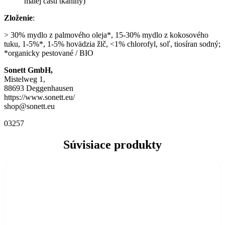
malej časti tkaniny)
Zloženie
:
> 30% mydlo z palmového oleja*, 15-30% mydlo z kokosového
tuku, 1-5%*, 1-5% hovädzia žlč, <1% chlorofyl, soľ, tiosíran sodný;
*organicky pestované / BIO
Sonett GmbH,
Mistelweg 1,
88693 Deggenhausen
https://www.sonett.eu/
shop@sonett.eu
03257
Súvisiace produkty