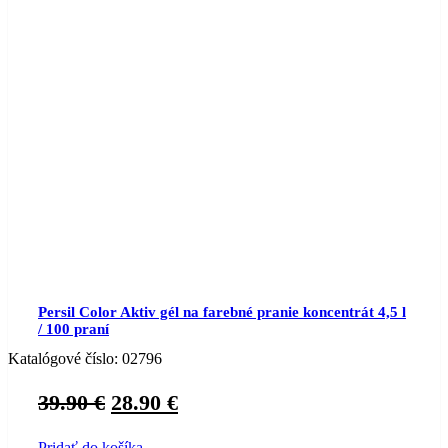
Persil Color Aktiv gél na farebné pranie koncentrát 4,5 l
/ 100 praní
Katalógové číslo:
02796
Original
Current
39.90
€
28.90
€
price
price
Pridať do košíka