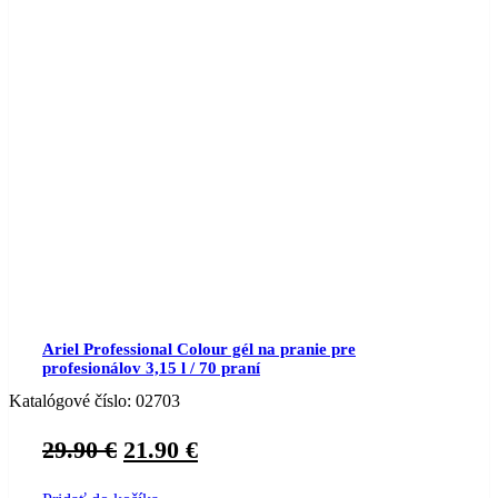
Ariel Professional Colour gél na pranie pre
profesionálov 3,15 l / 70 praní
Katalógové číslo:
02703
Original
Current
29.90
€
21.90
€
price
price