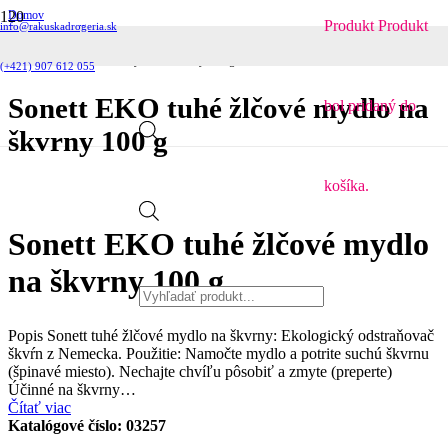
Domov
Produkt
Produkt
info@rakuskadrogeria.sk
Pracie prostriedky
Odstraňovače škrvŕn
Sonett EKO tuhé žlčové mydlo na škvrny 100 g
(+421) 907 612 055
Sonett EKO tuhé žlčové mydlo na
bol pridaný do
škvrny 100 g
košíka.
Products
Sonett EKO tuhé žlčové mydlo
na škvrny 100 g
search
Popis Sonett tuhé žlčové mydlo na škvrny: Ekologický odstraňovač
škvŕn z Nemecka. Použitie: Namočte mydlo a potrite suchú škvrnu
(špinavé miesto). Nechajte chvíľu pôsobiť a zmyte (preperte)
Účinné na škvrny…
Čítať viac
Katalógové číslo:
03257