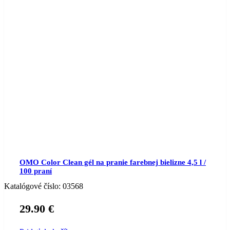
OMO Color Clean gél na pranie farebnej bielizne 4,5 l /
100 praní
Katalógové číslo:
03568
29.90
€