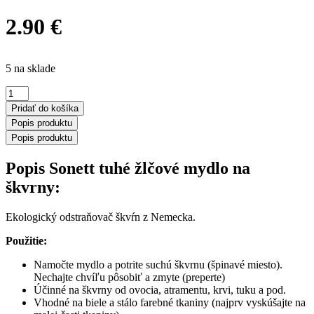
2.90
€
5 na sklade
množstvo
Sonett
Pridať do košíka
EKO
Popis produktu
tuhé
Popis produktu
žlčové
mydlo
Popis Sonett tuhé žlčové mydlo na
na
škvrny
škvrny:
100
g
Ekologický odstraňovač škvŕn z Nemecka.
Použitie:
Namočte mydlo a potrite suchú škvrnu (špinavé miesto).
Nechajte chvíľu pôsobiť a zmyte (preperte)
Účinné na škvrny od ovocia, atramentu, krvi, tuku a pod.
Vhodné na biele a stálo farebné tkaniny (najprv vyskúšajte na