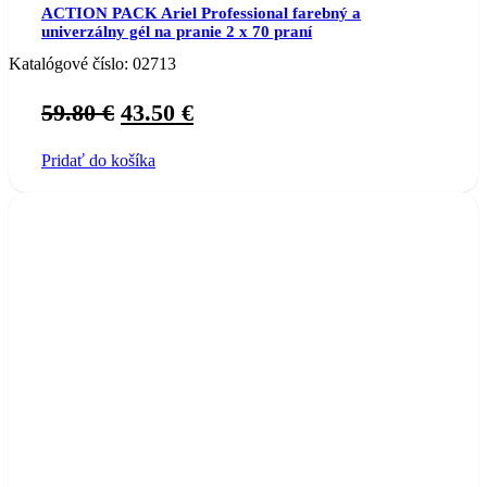
ACTION PACK Ariel Professional farebný a
univerzálny gél na pranie 2 x 70 praní
Katalógové číslo:
02713
Original
Current
59.80
€
43.50
€
price
price
Pridať do košíka
was:
is:
59.80 €.
43.50 €.