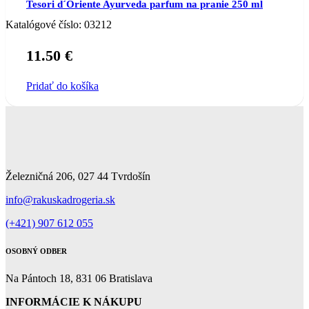
Tesori d´Oriente Ayurveda parfum na pranie 250 ml
Katalógové číslo:
03212
11.50
€
Pridať do košíka
Železničná 206, 027 44 Tvrdošín
info@rakuskadrogeria.sk
(+421) 907 612 055
OSOBNÝ ODBER
Na Pántoch 18, 831 06 Bratislava
INFORMÁCIE K NÁKUPU