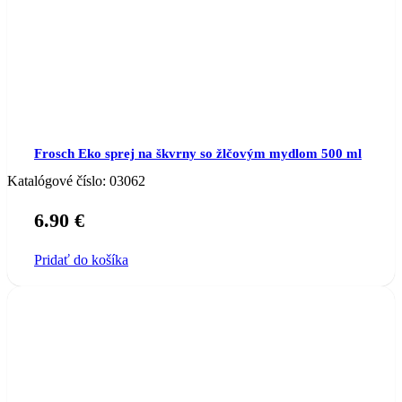
Frosch Eko sprej na škvrny so žlčovým mydlom 500 ml
Katalógové číslo:
03062
6.90
€
Pridať do košíka