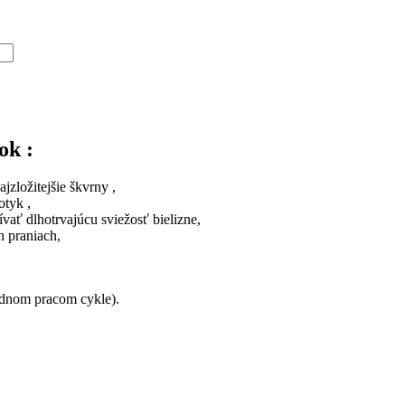
ok :
jzložitejšie škvrny ,
otyk ,
vať dlhotrvajúcu sviežosť bielizne,
h praniach,
jednom pracom cykle).