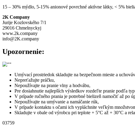
15 – 30% mýdlo, 5-15% anionové povrchné aktívne látky, < 5% bieliac
2K Company
Jurije Kozlovského 7/1
29016 Chmelnyckyj
www.2k.company
info@2K.company
Upozornenie:
Umývací prostriedok skladujte na bezpečnom mieste a uchováv
Nepreťažujte práčku,
Nepoužívajte na pranie vlny a hodvábu,
Pre dosiahnutie najlepších výsledkov rozdeľte pranie podľa typ
V prípade ručného prania je potrebné bielizeň namočiť až po ú
Nepoužívajte na umývanie a namáčanie rúk,
V prípade kontaktu s očami ich vypláchnite veľkým množstvom
Skladujte v obale od výrobcu pri teplote + 5°С až + 30°С a re
03759