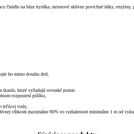
e činidlo na báze kyslíka, neionové aktívne povrchné látky, enzýmy, 
ajte ho mimo dosahu detí,
u tkanín, ktoré vyžadujú rovnaké pranie.
plnom rozpustení prášku,
 tečúcej vody,
latívnej vlhkosti maximálne 80% vo vzdialenosti minimálne 1 m od vyku