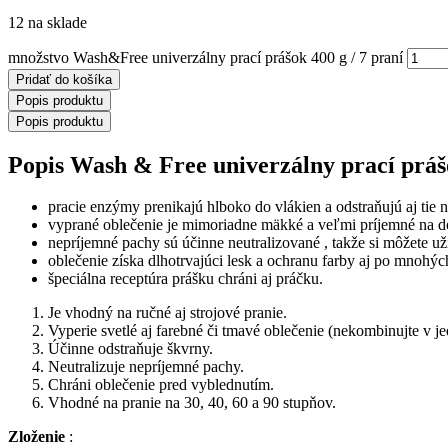
12 na sklade
množstvo Wash&Free univerzálny prací prášok 400 g / 7 praní
Pridať do košíka
Popis produktu
Popis produktu
Popis Wash
&
Free univerzálny prací práš
pracie enzýmy prenikajú hlboko do vlákien a odstraňujú aj tie na
vyprané oblečenie je mimoriadne mäkké a veľmi príjemné na d
nepríjemné pachy sú účinne neutralizované , takže si môžete uží
oblečenie získa dlhotrvajúci lesk a ochranu farby aj po mnohýc
špeciálna receptúra ​​prášku chráni aj práčku.
Je vhodný na ručné aj strojové pranie.
Vyperie svetlé aj farebné či tmavé oblečenie (nekombinujte v 
Účinne odstraňuje škvrny.
Neutralizuje nepríjemné pachy.
Chráni oblečenie pred vyblednutím.
Vhodné na pranie na 30, 40, 60 a 90 stupňov.
Zloženie
: