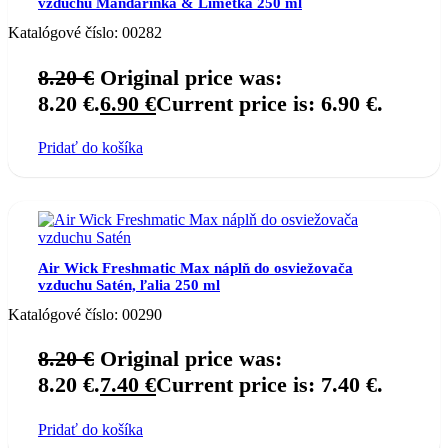
vzduchu Mandarinka & Limetka 250 ml
Katalógové číslo:
00282
8.20
€
Original price was:
8.20 €.
6.90
€
Current price is: 6.90 €.
Pridať do košíka
Air Wick Freshmatic Max náplň do osviežovača
vzduchu Satén, ľalia 250 ml
Katalógové číslo:
00290
8.20
€
Original price was:
8.20 €.
7.40
€
Current price is: 7.40 €.
Pridať do košíka