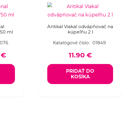
al
Antikal Viakal odvápňovač na
750 ml
kúpeľňu 2 l
076
Katalógové číslo:
01849
inal
Current
0
€
11.90
€
e
price
is:
PRIDAŤ DO
KOŠÍKA
0 €.
7.90 €.