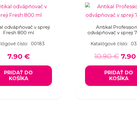
al odvápňovač v spreji
Antikal Profession
Fresh 800 ml
odvápňovač v spreji 
lógové číslo:
00183
Katalógové číslo:
03
Orig
7.90
€
10.90
€
7.9
pric
was:
PRIDAŤ DO
PRIDAŤ DO
KOŠÍKA
KOŠÍKA
10.9