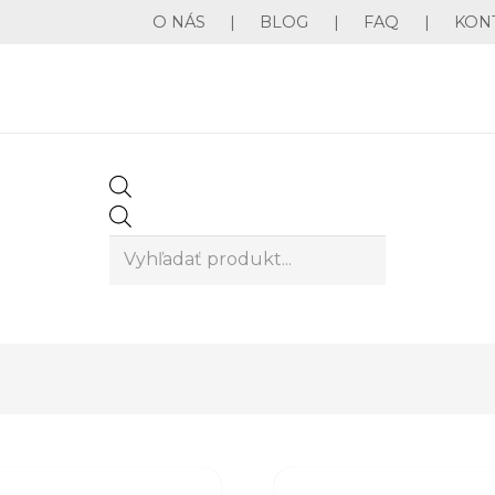
O NÁS
|
BLOG
|
FAQ
|
KON
Products
search