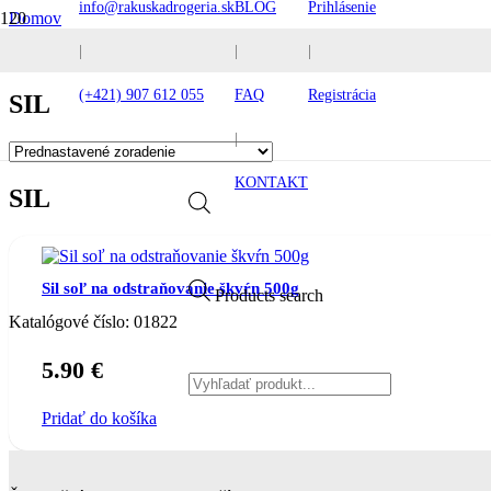
info@rakuskadrogeria.sk
BLOG
Prihlásenie
Domov
Produkt Výrobca
|
|
|
Sil
(+421) 907 612 055
FAQ
Registrácia
SIL
|
KONTAKT
SIL
Sil soľ na odstraňovanie škvŕn 500g
Products search
Katalógové číslo:
01822
5.90
€
Pridať do košíka