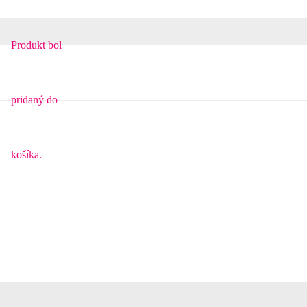
Produkt
bol
pridaný do
košíka.