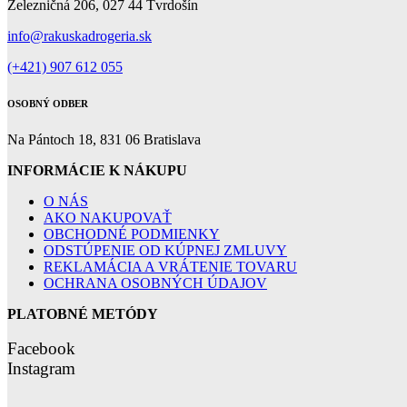
Železničná 206, 027 44 Tvrdošín
info@rakuskadrogeria.sk
(+421) 907 612 055
OSOBNÝ ODBER
Na Pántoch 18, 831 06 Bratislava
INFORMÁCIE K NÁKUPU
O NÁS
AKO NAKUPOVAŤ
OBCHODNÉ PODMIENKY
ODSTÚPENIE OD KÚPNEJ ZMLUVY
REKLAMÁCIA A VRÁTENIE TOVARU
OCHRANA OSOBNÝCH ÚDAJOV
PLATOBNÉ METÓDY
Facebook
Instagram