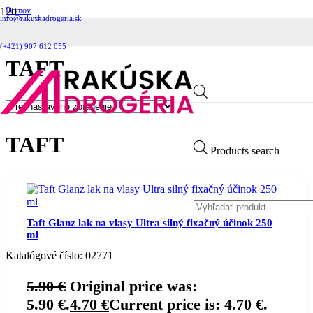
Domov
info@rakuskadrogeria.sk
Produkt Výrobca
Taft
(+421) 907 612 055
TAFT
TAFT
Products search
Taft Glanz lak na vlasy Ultra silný fixačný účinok 250
ml
Katalógové číslo:
02771
5.90
€
Original price was:
5.90 €.
4.70
€
Current price is: 4.70 €.