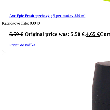
Axe Epic Fresh sprchový gél pre mužov 250 ml
Katalógové číslo:
03040
5.50
€
Original price was: 5.50 €.
4.65
€
Curr
Pridať do košíka