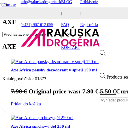
info@rakuskadrogeria.sk
BLOG
Prihlásenie
Domov
Produkty so značkou “AXE”
|
|
|
AXE
(+421) 907 612 055
FAQ
Registrácia
|
AXE
KONTAKT
Axe Africa pánsky dezodorant v spreji 150 ml
Products se
Katalógové číslo:
01873
7.90
€
Original price was: 7.90 €.
5.50
€
Curr
Pridať do košíka
Axe Africa sprchový gél 250 ml