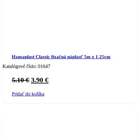
Hansaplast Classic fixačná náplasť 5m x 1,25cm
Katalógové číslo:
01647
Original
Current
5.10
€
3.90
€
price
price
Pridať do košíka
was:
is:
5.10 €.
3.90 €.