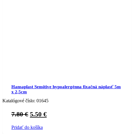
Hansaplast Sensitive hypoalergénna fixačná náplasť 5m
x 2,5cm
Katalógové číslo:
01645
Original
Current
7.80
€
5.50
€
price
price
Pridať do košíka
was:
is: