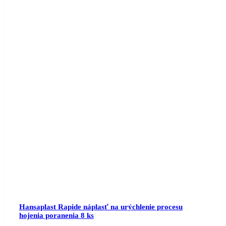
Hansaplast Rapide náplasť na urýchlenie procesu
hojenia poranenia 8 ks