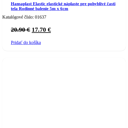
Hansaplast Elastic elastické náplaste pre pohyblivé časti
tela Rodinné balenie 5m x 6cm
Katalógové číslo:
01637
Original
Current
20.90
€
17.70
€
price
price
Pridať do košíka
was:
is:
20.90 €.
17.70 €.