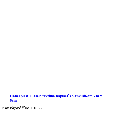
Hansaplast Classic textilná náplasť s vankúšikom 2m x
6cm
Katalógové číslo:
01633