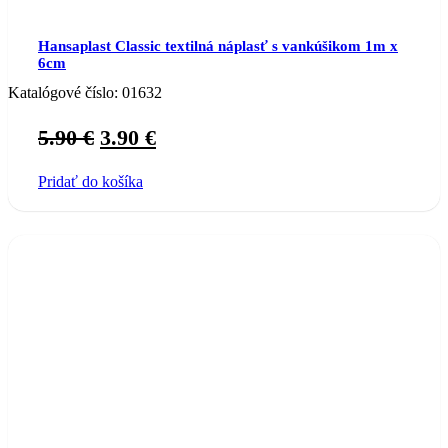
Hansaplast Classic textilná náplasť s vankúšikom 1m x
6cm
Katalógové číslo:
01632
Original
Current
5.90
€
3.90
€
price
price
Pridať do košíka
was:
is:
5.90 €.
3.90 €.