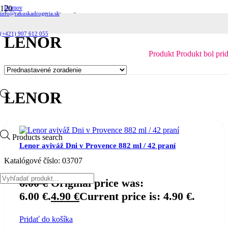
Domov
info@rakuskadrogeria.sk
Produkty so značkou “Lenor”
(+421) 907 612 055
LENOR
Produkt
Produkt
bol pri
LENOR
Products search
Lenor aviváž Dni v Provence 882 ml / 42 praní
Katalógové číslo:
03707
6.00
€
Original price was:
6.00 €.
4.90
€
Current price is: 4.90 €.
Pridať do košíka