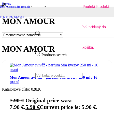
Domov
Produkt
Produkt
info@rakuskadrogeria.sk
Produkty so značkou “Mon Amour”
(+421) 907 612 055
MON AMOUR
bol pridaný do
MON AMOUR
košíka.
Products search
Mon Amour aviváž – parfum Sila kvetov 250 ml / 16
praní
Katalógové číslo:
02826
7.90
€
Original price was:
7.90 €.
5.90
€
Current price is: 5.90 €.