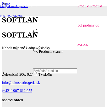
Domov
Produkt
Produkt
info@rakuskadrogeria.sk
Produkty so značkou “Softlan”
(+421) 907 612 055
SOFTLAN
bol pridaný do
SOFTLAN
košíka.
Neboli nájdené žiadne výsledky.
Products search
Železničná 206, 027 44 Tvrdošín
info@rakuskadrogeria.sk
(+421) 907 612 055
OSOBNÝ ODBER