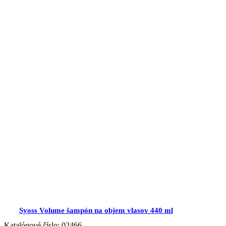
Syoss Volume šampón na objem vlasov 440 ml
Katalógové číslo:
02466