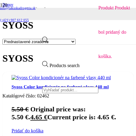
Domov
Produkt
Produkt
info@rakuskadrogeria.sk
Produkty so značkou “Syoss”
(+421) 907 612 055
SYOSS
bol pridaný do
SYOSS
košíka.
Products search
Syoss Color kondicionér na farbené vlasy 440 ml
Katalógové číslo:
02462
5.50
€
Original price was:
5.50 €.
4.65
€
Current price is: 4.65 €.
Pridať do košíka