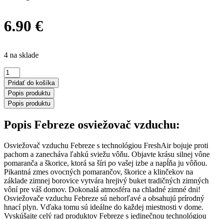
6.90
€
4 na sklade
množstvo
Febreze
Pridať do košíka
osviežovač
Popis produktu
vzduchu
Popis produktu
Pomaranč,
škorica
Popis Febreze osviežovač vzduchu:
185
ml
Osviežovač vzduchu Febreze s technológiou FreshAir bojuje proti
pachom a zanecháva ľahkú sviežu vôňu. Objavte krásu silnej vône
pomaranča a škorice, ktorá sa šíri po vašej izbe a napĺňa ju vôňou.
Pikantná zmes ovocných pomarančov, škorice a klinčekov na
základe zimnej borovice vytvára hrejivý buket tradičných zimných
vôní pre váš domov. Dokonalá atmosféra na chladné zimné dni!
Osviežovače vzduchu Febreze sú nehorľavé a obsahujú prírodný
hnací plyn. Vďaka tomu sú ideálne do každej miestnosti v dome.
Vyskúšajte celý rad produktov Febreze s jedinečnou technológiou