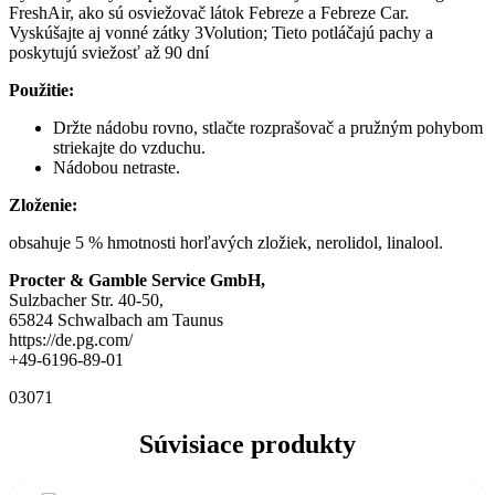
FreshAir, ako sú osviežovač látok Febreze a Febreze Car.
Vyskúšajte aj vonné zátky 3Volution; Tieto potláčajú pachy a
poskytujú sviežosť až 90 dní
Použitie:
Držte nádobu rovno, stlačte rozprašovač a pružným pohybom
striekajte do vzduchu.
Nádobou netraste.
Zloženie:
obsahuje 5 % hmotnosti horľavých zložiek, nerolidol, linalool.
Procter & Gamble Service GmbH,
Sulzbacher Str. 40-50,
65824 Schwalbach am Taunus
https://de.pg.com/
+49-6196-89-01
03071
Súvisiace produkty