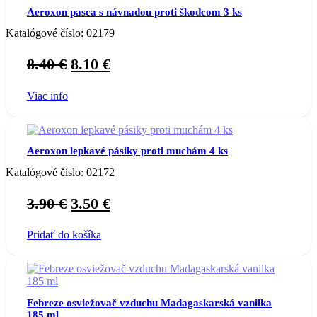
Aeroxon pasca s návnadou proti škodcom 3 ks
Katalógové číslo:
02179
Original
Current
8.40
€
8.10
€
price
price
Viac info
was:
is:
8.40 €.
8.10 €.
Aeroxon lepkavé pásiky proti muchám 4 ks
Katalógové číslo:
02172
Original
Current
3.90
€
3.50
€
price
price
Pridať do košíka
was:
is:
3.90 €.
3.50 €.
Febreze osviežovač vzduchu Madagaskarská vanilka
185 ml