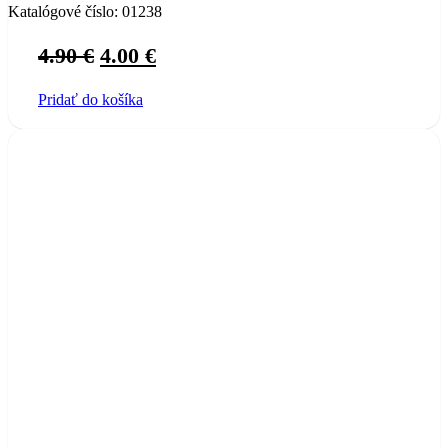
Katalógové číslo:
01238
Original
Current
4.90
€
4.00
€
price
price
Pridať do košíka
was:
is:
4.90 €.
4.00 €.