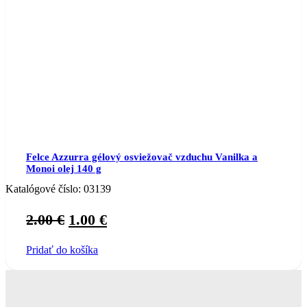
Železničná 206, 027 44 Tvrdošín
info@rakuskadrogeria.sk
(+421) 907 612 055
OSOBNÝ ODBER
Na Pántoch 18, 831 06 Bratislava
INFORMÁCIE K NÁKUPU
O NÁS
AKO NAKUPOVAŤ
OBCHODNÉ PODMIENKY
ODSTÚPENIE OD KÚPNEJ ZMLUVY
REKLAMÁCIA A VRÁTENIE TOVARU
OCHRANA OSOBNÝCH ÚDAJOV
PLATOBNÉ METÓDY