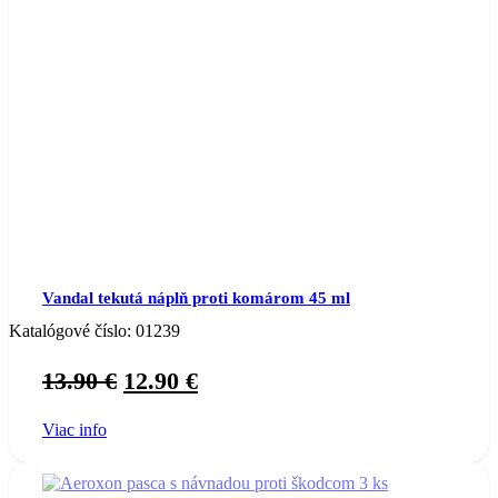
Vandal tekutá náplň proti komárom 45 ml
Katalógové číslo:
01239
Original
Current
13.90
€
12.90
€
price
price
Viac info
was:
is:
13.90 €.
12.90 €.