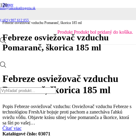
Domov
info@rakuskadrogeria.sk
Domácnosť
Osviežovače
Sprejové
(+421) 907 612 055
Febreze osviežovač vzduchu Pomaranč, škorica 185 ml
Produkt
Produkt
bol pridaný do košíka.
Febreze osviežovač vzduchu
Pomaranč, škorica 185 ml
Products
Febreze osviežovač vzduchu
Pomaranč, škorica 185 ml
search
Popis Febreze osviežovač vzduchu: Osviežovač vzduchu Febreze s
technológiou FreshAir bojuje proti pachom a zanecháva ľahkú
sviežu vôňu. Objavte krásu silnej vône pomaranča a škorice, ktorá
sa šíri po vašej…
Čítať viac
Katalógové číslo:
03071