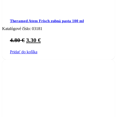
Theramed Atem Frisch zubná pasta 100 ml
Katalógové číslo:
03181
Original
Current
4.80
€
3.30
€
price
price
Pridať do košíka
was:
is:
4.80 €.
3.30 €.