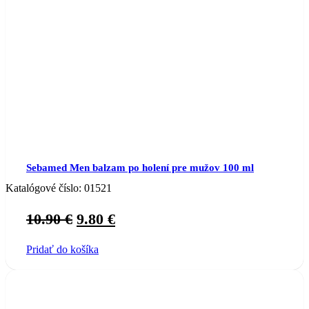
Sebamed Men balzam po holení pre mužov 100 ml
Katalógové číslo:
01521
Original
Current
10.90
€
9.80
€
price
price
Pridať do košíka
was:
is:
10.90 €.
9.80 €.