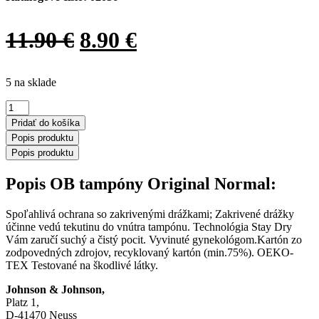
ORIGINAL
CURRENT
11.90
€
8.90
€
PRICE
PRICE
5 na sklade
WAS:
IS:
množstvo
11.90 €.
8.90 €.
OB
Pridať do košíka
tampóny
Popis produktu
Original
Popis produktu
Normal
64
Popis OB tampóny Original Normal:
ks
Spoľahlivá ochrana so zakrivenými drážkami; Zakrivené drážky
účinne vedú tekutinu do vnútra tampónu. Technológia Stay Dry
Vám zaručí suchý a čistý pocit. Vyvinuté gynekológom.Kartón zo
zodpovedných zdrojov, recyklovaný kartón (min.75%). OEKO-
TEX Testované na škodlivé látky.
Johnson & Johnson,
Platz 1,
D-41470 Neuss