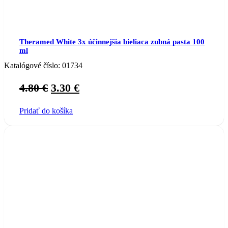
Theramed White 3x účinnejšia bieliaca zubná pasta 100
ml
Katalógové číslo:
01734
Original
Current
4.80
€
3.30
€
price
price
Pridať do košíka
was:
is:
4.80 €.
3.30 €.