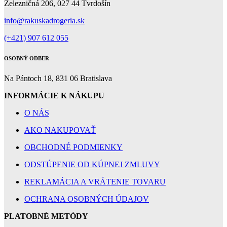
Železničná 206, 027 44 Tvrdošín
info@rakuskadrogeria.sk
(+421) 907 612 055
OSOBNÝ ODBER
Na Pántoch 18, 831 06 Bratislava
INFORMÁCIE K NÁKUPU
O NÁS
AKO NAKUPOVAŤ
OBCHODNÉ PODMIENKY
ODSTÚPENIE OD KÚPNEJ ZMLUVY
REKLAMÁCIA A VRÁTENIE TOVARU
OCHRANA OSOBNÝCH ÚDAJOV
PLATOBNÉ METÓDY