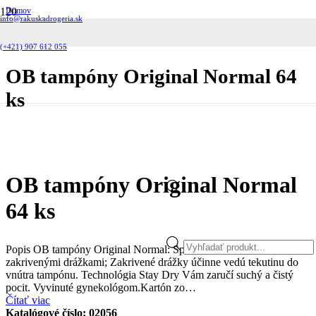
Domov
info@rakuskadrogeria.sk
Hygienické potreby
Dámska hygiena
OB tampóny Original Normal 64 ks
(+421) 907 612 055
OB tampóny Original Normal 64
ks
OB tampóny Original Normal
64 ks
Products
Popis OB tampóny Original Normal: Spoľahlivá ochrana so
zakrivenými drážkami; Zakrivené drážky účinne vedú tekutinu do
vnútra tampónu. Technológia Stay Dry Vám zaručí suchý a čistý
pocit. Vyvinuté gynekológom.Kartón zo…
Čítať viac
search
Katalógové číslo:
02056