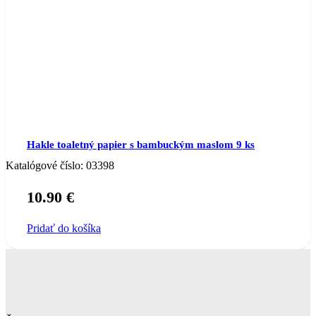
Hakle toaletný papier s bambuckým maslom 9 ks
Katalógové číslo:
03398
10.90
€
Pridať do košíka