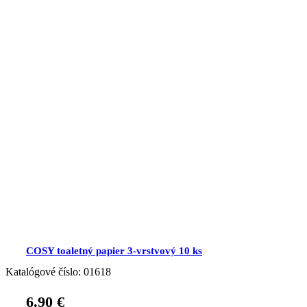
COSY toaletný papier 3-vrstvový 10 ks
Katalógové číslo:
01618
6.90
€