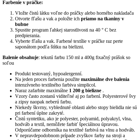
Farbenie v práčke:
Vložte čistú látku voľne do práčky alebo horného nakladača
Otvorte fľašu a vak a položte ich
priamo na tkaniny v
bubne
Spustite program ľahkej starostlivosti na 40 ° C bez
predpierania.
Vyberte fľašu a vak.
Farbené textílie v práčke raz perte
saponátom podľa štítku na bielizni.
Balenie obsahuje
: tekutú farbu 150 ml a 400g fixačný prášok so
soľou
Produkt testovaný, hypoalergenní.
Na
jeden proces farbenia
použite
maximálne dve balenia
intenzívneho textilného farbiva simplicol.
Naraz zafarbite maximálne
1 200 g bielizne
.
Vzory často zostanú viditeľné aj po farbení.
Polyesterové švy
a zipsy naopak neberú farbu.
Niekedy škvrny, vyblednuté oblasti alebo stopy bielidla nie sú
pri farbení úplne zakryté.
Čistú syntetiku, ako je polyester, polyamid, polyakryl, vlna,
hodváb a textil, nemôžete farbiť špeciálnou úpravou.
Odporúčame odborníka na textilné farbivá na vlnu a hodváb.
V nepravdepodobnom prípade zvyškov farby na stroji a