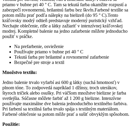
priamo v bubne pri 40 ° C. Tam sa tekutá farba okamžite rozpustí a
zabezpečí rovnomernú, brilantnú farbu bez škvŕn.Farbené textílie sa
potom môžu prať podľa nálepky na bielizeň (do 95 ° C).
Tento
kráľovsky modrý odtieň predstavuje moderný puristický vzhľad.
Nechajte oblečenie, rifle a látky zažiariť v intenzívnej kráľovskej
modrej.
Kompletné balenie na jedno zafarbenie môžete jednoducho
použiť v práčke.
Na prefarbenie, osvieženie
Používajte priamo v bubne pri 40 ° C
Tekutá farba pre brilantné a rovnomerné zafarbenie
Bezpečné pre stroje a textil
Množstvo textilu:
Jedno balenie trvalo vyfarbí asi 600 g látky (suchá hmotnosť) v
plnom tóne. To zodpovedá napríklad 1 džínsy, troch uterákov,
štyroch tričiek alebo osušky. Pri väčšom množstve bielizne je farba
svetlejšia. Súčasne môžete farbiť až 1 200 g bielizne. Intenzívne
používajte maximálne dve balenia jednoduchého textilného farbiva.
Pri farbení sa textilná farba trvalo spája s textilným materiálom.
Farbené oblečenie sa potom môže prať a sušiť obvyklým spôsobom.
Použitie: