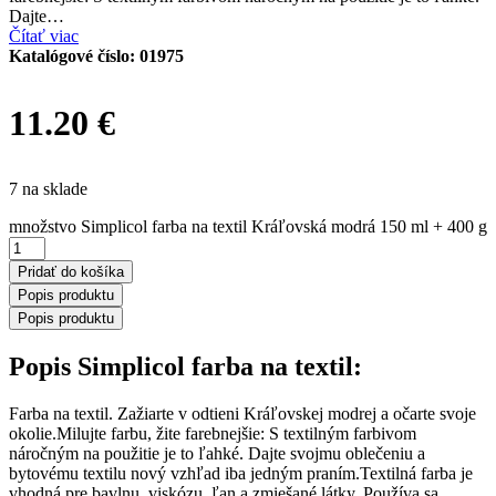
Dajte…
Čítať viac
Katalógové číslo:
01975
11.20
€
7 na sklade
množstvo Simplicol farba na textil Kráľovská modrá 150 ml + 400 g
Pridať do košíka
Popis produktu
Popis produktu
Popis Simplicol farba na textil:
Farba na textil. Zažiarte v odtieni Kráľovskej modrej a očarte svoje
okolie.Milujte farbu, žite farebnejšie: S textilným farbivom
náročným na použitie je to ľahké. Dajte svojmu oblečeniu a
bytovému textilu nový vzhľad iba jedným praním.Textilná farba je
vhodná pre bavlnu, viskózu, ľan a zmiešané látky. Používa sa