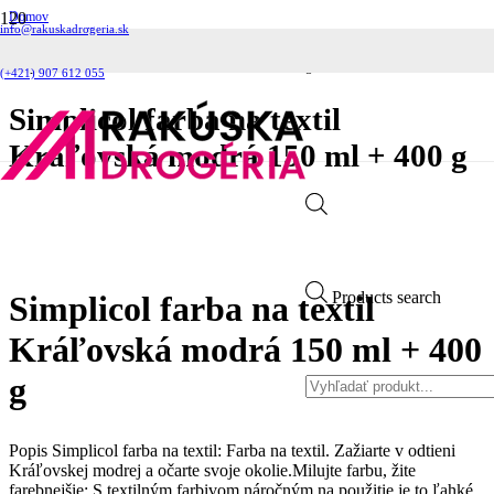
Domov
info@rakuskadrogeria.sk
Pracie prostriedky
Farby na textil
Simplicol farba na textil Kráľovská modrá 150 ml + 400 g
(+421) 907 612 055
Simplicol farba na textil
Kráľovská modrá 150 ml + 400 g
Products search
Simplicol farba na textil
Kráľovská modrá 150 ml + 400
g
Popis Simplicol farba na textil: Farba na textil. Zažiarte v odtieni
Kráľovskej modrej a očarte svoje okolie.Milujte farbu, žite
farebnejšie: S textilným farbivom náročným na použitie je to ľahké.