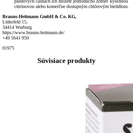
plastových častiach ich môžete jednoducho zotrieť kyselinou
citrónovou alebo komerčne dostupným chlórovým bielidlom.
Brauns-Heitmann GmbH & Co. KG,
Lütkefeld 15,
34414 Warburg
https://www.brauns-heitmann.de/
+49 5641 950
01975
Súvisiace produkty