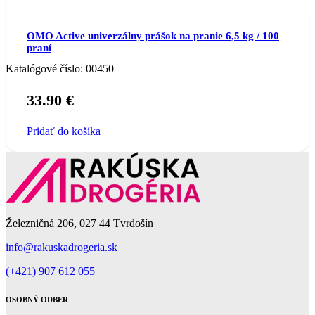
OMO Active univerzálny prášok na pranie 6,5 kg / 100
praní
Katalógové číslo:
00450
33.90
€
Pridať do košíka
Železničná 206, 027 44 Tvrdošín
info@rakuskadrogeria.sk
(+421) 907 612 055
OSOBNÝ ODBER