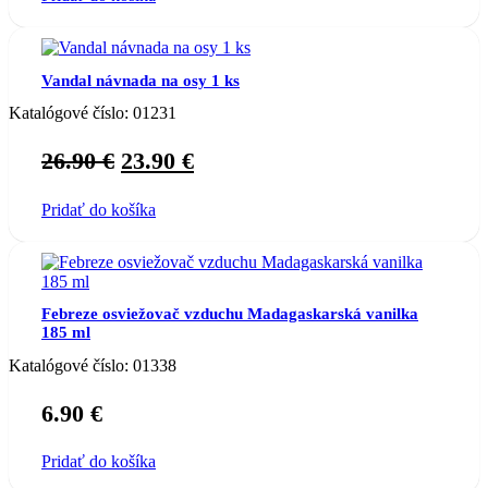
Vandal návnada na osy 1 ks
Katalógové číslo:
01231
Original
Current
26.90
€
23.90
€
price
price
Pridať do košíka
was:
is:
26.90 €.
23.90 €.
Febreze osviežovač vzduchu Madagaskarská vanilka
185 ml
Katalógové číslo:
01338
6.90
€
Pridať do košíka