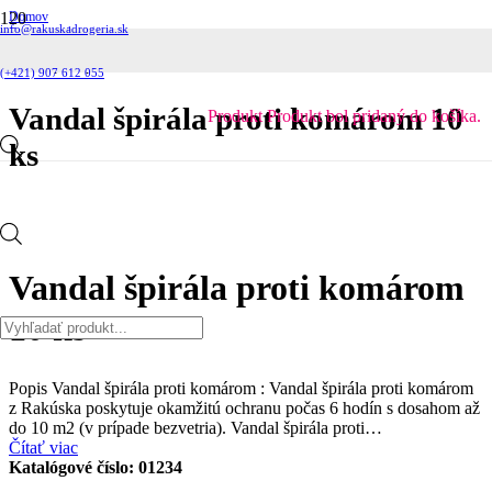
Domov
info@rakuskadrogeria.sk
Domácnosť
Odpudzovače hmyzu
Vandal špirála proti komárom 10 ks
(+421) 907 612 055
Vandal špirála proti komárom 10
Produkt
Produkt
bol pridaný do košíka.
ks
Products
Vandal špirála proti komárom
10 ks
search
Popis Vandal špirála proti komárom : Vandal špirála proti komárom
z Rakúska poskytuje okamžitú ochranu počas 6 hodín s dosahom až
do 10 m2 (v prípade bezvetria). Vandal špirála proti…
Čítať viac
Katalógové číslo:
01234