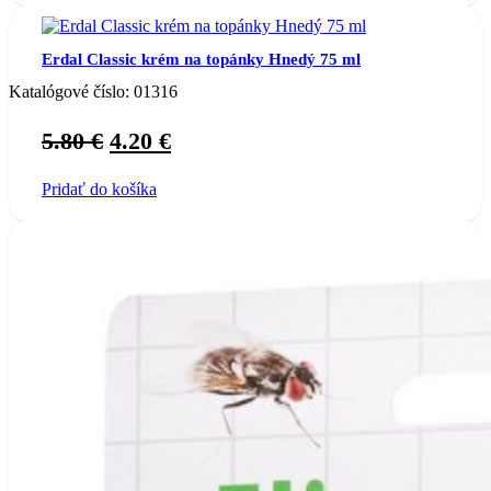
Erdal Classic krém na topánky Hnedý 75 ml
Katalógové číslo:
01316
Original
Current
5.80
€
4.20
€
price
price
Pridať do košíka
was:
is:
5.80 €.
4.20 €.