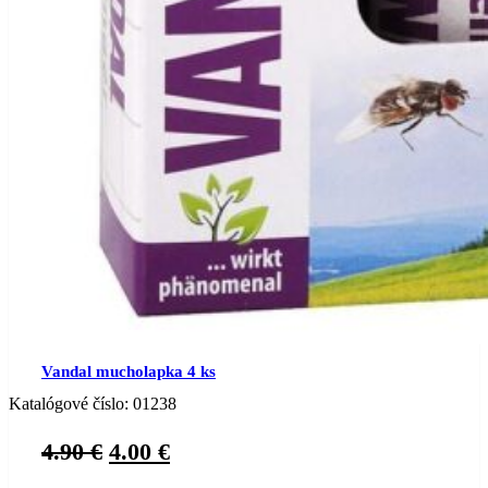
Vandal mucholapka 4 ks
Katalógové číslo:
01238
Original
Current
4.90
€
4.00
€
price
price