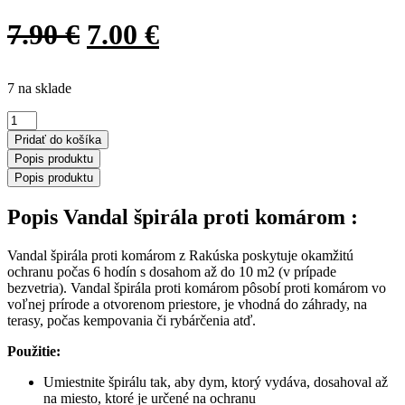
ORIGINAL
CURRENT
7.90
€
7.00
€
PRICE
PRICE
7 na sklade
WAS:
IS:
množstvo
7.90 €.
7.00 €.
Vandal
Pridať do košíka
špirála
Popis produktu
proti
Popis produktu
komárom
10
Popis Vandal špirála proti komárom :
ks
Vandal špirála proti komárom z Rakúska poskytuje okamžitú
ochranu počas 6 hodín s dosahom až do 10 m2 (v prípade
bezvetria). Vandal špirála proti komárom pôsobí proti komárom vo
voľnej prírode a otvorenom priestore, je vhodná do záhrady, na
terasy, počas kempovania či rybárčenia atď.
Použitie:
Umiestnite špirálu tak, aby dym, ktorý vydáva, dosahoval až
na miesto, ktoré je určené na ochranu