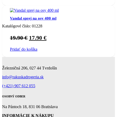
Vandal sprej na osy 400 ml
Katalógové číslo:
01228
Original
Current
19.90
€
17.90
€
price
price
Pridať do košíka
was:
is:
19.90 €.
17.90 €.
Železničná 206, 027 44 Tvrdošín
info@rakuskadrogeria.sk
(+421) 907 612 055
OSOBNÝ ODBER
Na Pántoch 18, 831 06 Bratislava
INFORMÁCIE K NÁKUPU