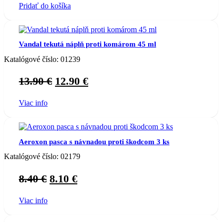
Pridať do košíka
was:
is:
4.90 €.
4.00 €.
Vandal tekutá náplň proti komárom 45 ml
Katalógové číslo:
01239
Original
Current
13.90
€
12.90
€
price
price
Viac info
was:
is:
13.90 €.
12.90 €.
Aeroxon pasca s návnadou proti škodcom 3 ks
Katalógové číslo:
02179
Original
Current
8.40
€
8.10
€
price
price
Viac info
was:
is:
8.40 €.
8.10 €.