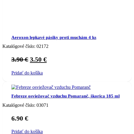
Aeroxon lepkavé pásiky proti muchám 4 ks
Katalógové číslo:
02172
Original
Current
3.90
€
3.50
€
price
price
Pridať do košíka
was:
is:
3.90 €.
3.50 €.
Febreze osviežovač vzduchu Pomaranč, škorica 185 ml
Katalógové číslo:
03071
6.90
€
Pridať do košíka