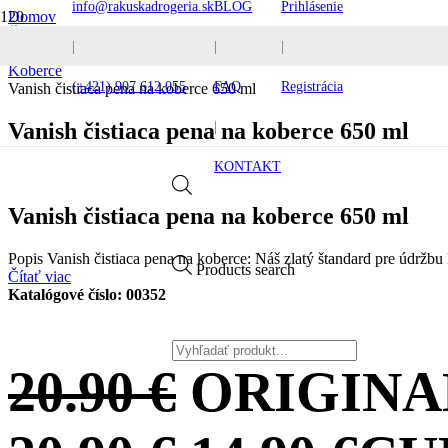
info@rakuskadrogeria.sk
BLOG
Prihlásenie
Domov
Čistiace prostriedky
|
|
|
Podlahy
Koberce
(+421) 907 612 055
FAQ
Registrácia
Vanish čistiaca pena na koberce 650 ml
Vanish čistiaca pena na koberce 650 ml
|
KONTAKT
Vanish čistiaca pena na koberce 650 ml
Popis Vanish čistiaca pena na koberce: Náš zlatý štandard pre údr
Products search
Čítať viac
Katalógové číslo:
00352
20.90
€
ORIGINA