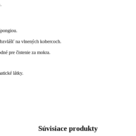
.
špongiou.
obzvlášť na vlnených kobercoch.
odné pre čistenie za mokra.
atické látky.
Súvisiace produkty