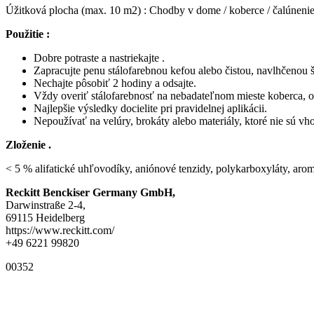
Úžitková plocha (max. 10 m2) : Chodby v dome / koberce / čalúnenie
Použitie :
Dobre potraste a nastriekajte .
Zapracujte penu stálofarebnou kefou alebo čistou, navlhčenou 
Nechajte pôsobiť 2 hodiny a odsajte.
Vždy overiť stálofarebnosť na nebadateľnom mieste koberca, 
Najlepšie výsledky docielite pri pravidelnej aplikácii.
Nepoužívať na velúry, brokáty alebo materiály, ktoré nie sú vh
Zloženie .
< 5 % alifatické uhľovodíky, aniónové tenzidy, polykarboxyláty, arom
Reckitt Benckiser Germany GmbH,
Darwinstraße 2-4,
69115 Heidelberg
https://www.reckitt.com/
+49 6221 99820
00352