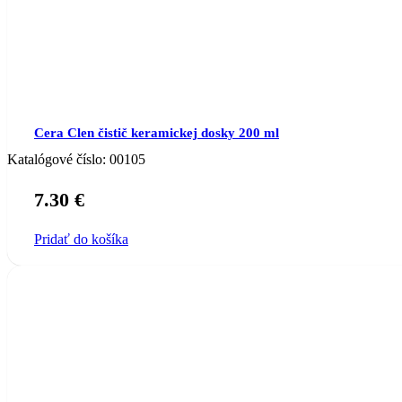
Cera Clen čistič keramickej dosky 200 ml
Katalógové číslo:
00105
7.30
€
Pridať do košíka