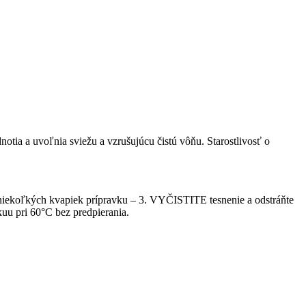
otia a uvoľnia sviežu a vzrušujúcu čistú vôňu. Starostlivosť o
ekoľkých kvapiek prípravku – 3. VYČISTITE tesnenie a odstráňte
u pri 60°C bez predpierania.