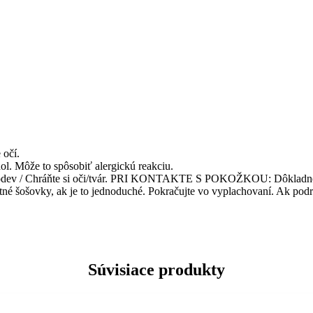
 očí.
ol. Môže to spôsobiť alergickú reakciu.
ranný odev / Chráňte si oči/tvár. PRI KONTAKTE S POKOŽKOU: Dô
né šošovky, ak je to jednoduché. Pokračujte vo vyplachovaní. Ak podrá
Súvisiace produkty