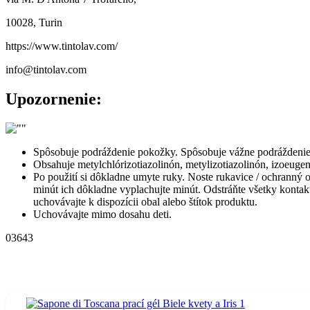
10028, Turin
https://www.tintolav.com/
info@tintolav.com
Upozornenie:
Spôsobuje podráždenie pokožky. Spôsobuje vážne podráždenie
Obsahuje metylchlórizotiazolinón, metylizotiazolinón, izoeugen
Po použití si dôkladne umyte ruky. Noste rukavice / och
minút ich dôkladne vyplachujte minút. Odstráňte všetky kontakt
uchovávajte k dispozícii obal alebo štítok produktu.
Uchovávajte mimo dosahu deti.
03643