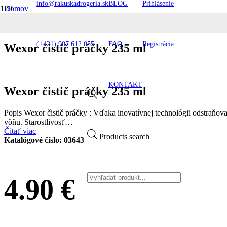
info@rakuskadrogeria.sk
BLOG
Prihlásenie
Domov
Pracie prostriedky
|
|
|
Wexor čistič práčky 235 ml
(+421) 907 612 055
FAQ
Registrácia
Wexor čistič práčky 235 ml
|
KONTAKT
Wexor čistič práčky 235 ml
Popis Wexor čistič práčky : Vďaka inovatívnej technológii odstraňova
vôňu. Starostlivosť…
Čítať viac
Products search
Katalógové číslo:
03643
4.90
€