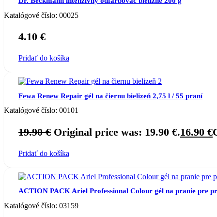
Dr. Beckmann intenzívny odfarbovač bielizne 200 g
Katalógové číslo:
00025
4.10
€
Pridať do košíka
Fewa Renew Repair gél na čiernu bielizeň 2,75 l / 55 praní
Katalógové číslo:
00101
19.90
€
Original price was: 19.90 €.
16.90
€
Pridať do košíka
ACTION PACK Ariel Professional Colour gél na pranie pre pro
Katalógové číslo:
03159