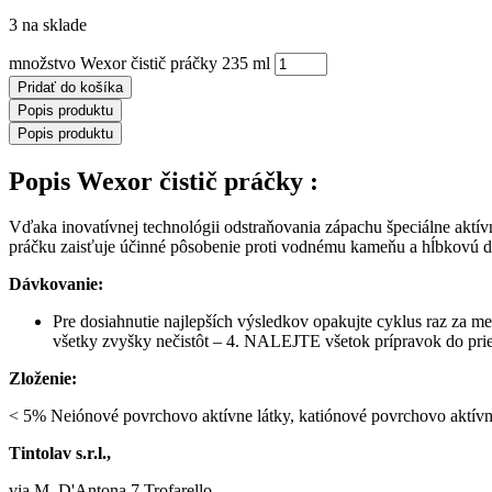
3 na sklade
množstvo Wexor čistič práčky 235 ml
Pridať do košíka
Popis produktu
Popis produktu
Popis Wexor čistič práčky :
Vďaka inovatívnej technológii odstraňovania zápachu špeciálne aktívn
práčku zaisťuje účinné pôsobenie proti vodnému kameňu a hĺbkovú d
Dávkovanie:
Pre dosiahnutie najlepších výsledkov opakujte cyklus raz 
všetky zvyšky nečistôt – 4. NALEJTE všetok prípravok do pr
Zloženie:
< 5% Neiónové povrchovo aktívne látky, katiónové povrchovo aktívne
Tintolav s.r.l.,
via M. D'Antona 7 Trofarello,