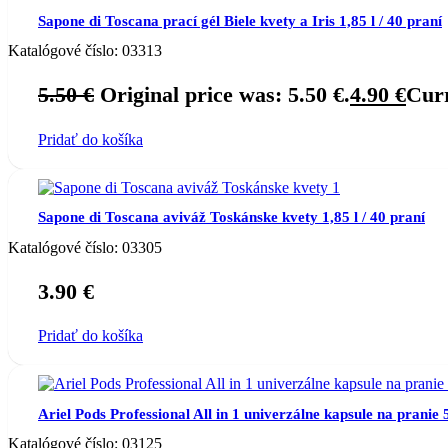
Sapone di Toscana prací gél Biele kvety a Iris 1,85 l / 40 praní
Katalógové číslo:
03313
5.50
€
Original price was: 5.50 €.
4.90
€
Curr
Pridať do košíka
Sapone di Toscana aviváž Toskánske kvety 1,85 l / 40 praní
Katalógové číslo:
03305
3.90
€
Pridať do košíka
Ariel Pods Professional All in 1 univerzálne kapsule na pranie 
Katalógové číslo:
03125