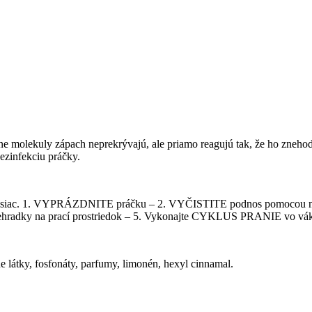
e molekuly zápach neprekrývajú, ale priamo reagujú tak, že ho znehodn
ezinfekciu práčky.
za mesiac. 1. VYPRÁZDNITE práčku – 2. VYČISTITE podnos pomocou ni
iehradky na prací prostriedok – 5. Vykonajte CYKLUS PRANIE vo váku
 látky, fosfonáty, parfumy, limonén, hexyl cinnamal.