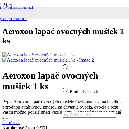
Domov
info@rakuskadrogeria.sk
Domácnosť
Odpudzovače hmyzu
Aeroxon lapač ovocných mušiek 1 ks
(+421) 907 612 055
Aeroxon lapač ovocných mušiek 1
ks
Aeroxon lapač ovocných
mušiek 1 ks
Products search
Popis Aeroxon lapač ovocných mušiek: Ozdobná past na lepidlo s
prírodnou atraktívnou zmesou na chytanie ovocia, ovocia a octu.
Pascu možno použiť hneď vedľa jedla. Ozdobná pasca na lepidlá
s…
Čítať viac
Katalógové číslo:
02171