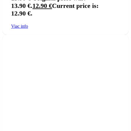
13.90 €.
12.90
€
Current price is:
12.90 €.
Viac info