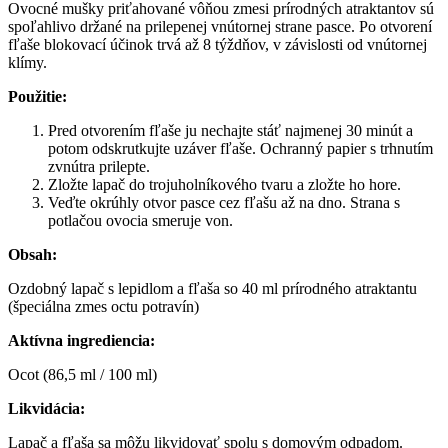
Ovocné mušky priťahované vôňou zmesi prírodných atraktantov sú
spoľahlivo držané na prilepenej vnútornej strane pasce. Po otvorení
fľaše blokovací účinok trvá až 8 týždňov, v závislosti od vnútornej
klímy.
Použitie:
Pred otvorením fľaše ju nechajte stáť najmenej 30 minút a
potom odskrutkujte uzáver fľaše. Ochranný papier s trhnutím
zvnútra prilepte.
Zložte lapač do trojuholníkového tvaru a zložte ho hore.
Veďte okrúhly otvor pasce cez fľašu až na dno. Strana s
potlačou ovocia smeruje von.
Obsah:
Ozdobný lapač s lepidlom a fľaša so 40 ml prírodného atraktantu
(špeciálna zmes octu potravín)
Aktívna ingrediencia:
Ocot (86,5 ml / 100 ml)
Likvidácia:
Lapač a fľaša sa môžu likvidovať spolu s domovým odpadom.