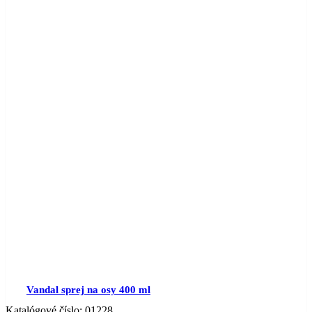
Vandal sprej na osy 400 ml
Katalógové číslo:
01228